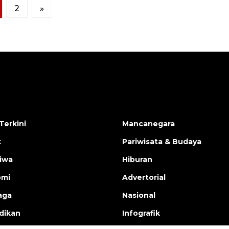
2
»
Terkini
Mancanegara
k
Pariwisata & Budaya
tiwa
Hiburan
omi
Advertorial
aga
Nasional
dikan
Infografik