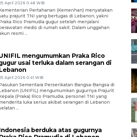
25 April 2026 0:48 WIB
Kementerian Pertahanan (Kemenhan) menyatakan
satu prajurit TNI yang bertugas di Lebanon, yakni
Praka Rico Pramudia gugur setelah menjalani
perawatan medis di rumah sakit. Dalam unggahan
akun resmi ...
UNIFIL mengumumkan Praka Rico
gugur usai terluka dalam serangan di
Lebanon
25 April 2026 0:41 WIB
Pasukan Sementara Perserikatan Bangsa-Bangsa di
Lebanon (UNIFIL) mengumumkan gugurnya Prajurit
Kepala (Praka) Rico Pramudia, personel TNI yang
menderita luka serius akibat serangan di Lebanon
selatan ...
Indonesia berduka atas gugurnya
Praka Rico Pramudia di Lebanon