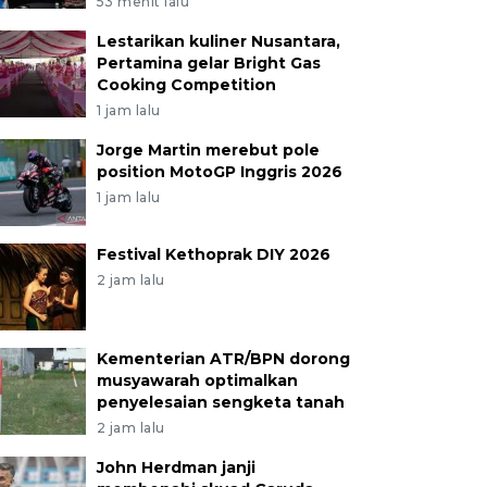
53 menit lalu
Lestarikan kuliner Nusantara,
Pertamina gelar Bright Gas
Cooking Competition
1 jam lalu
Jorge Martin merebut pole
position MotoGP Inggris 2026
1 jam lalu
Festival Kethoprak DIY 2026
2 jam lalu
Kementerian ATR/BPN dorong
musyawarah optimalkan
penyelesaian sengketa tanah
2 jam lalu
John Herdman janji