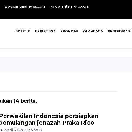
www.antaranews.com
www.antarafoto.com
POLITIK
PERISTIWA
EKONOMI
OLAHRAGA
PENDIDIKAN
kan 14 berita.
Perwakilan Indonesia persiapkan
pemulangan jenazah Praka Rico
26 April 2026 6:45 WIB