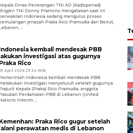
Kepala Dinas Penerangan TNI AD (Kadispenad)
Brigjen TNI Donny Pramono mengatakan saat ini
perwakilan Indonesia sedang mengurus proses
pemulangan jenazah Praka Rico Pramudia dari Beirut,
Lebanon. ...
T
Indonesia kembali mendesak PBB
lakukan investigasi atas gugurnya
Praka Rico
25 April 2026 23:24 WIB
Pemerintah Indonesia kembali mendesak PBB
melakukan investigasi menyeluruh setelah gugurnya
Prajurit Kepala (Praka) Rico Pramudia, anggota
Pasukan Perdamaian PBB di Lebanon (United
Nations Interim ...
Kemenhan: Praka Rico gugur setelah
jalani perawatan medis di Lebanon