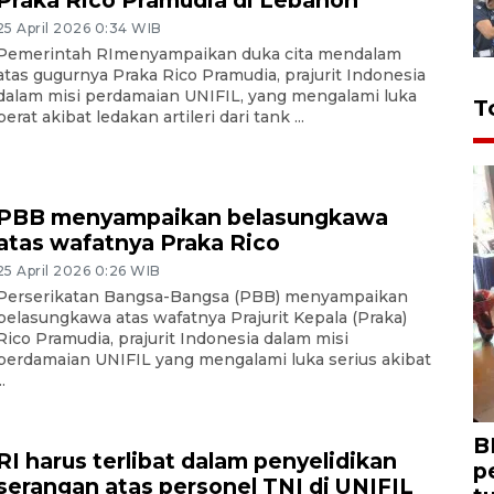
25 April 2026 0:34 WIB
Pemerintah RImenyampaikan duka cita mendalam
atas gugurnya Praka Rico Pramudia, prajurit Indonesia
dalam misi perdamaian UNIFIL, yang mengalami luka
T
berat akibat ledakan artileri dari tank ...
PBB menyampaikan belasungkawa
atas wafatnya Praka Rico
25 April 2026 0:26 WIB
Perserikatan Bangsa-Bangsa (PBB) menyampaikan
belasungkawa atas wafatnya Prajurit Kepala (Praka)
Rico Pramudia, prajurit Indonesia dalam misi
perdamaian UNIFIL yang mengalami luka serius akibat
..
B
RI harus terlibat dalam penyelidikan
p
serangan atas personel TNI di UNIFIL