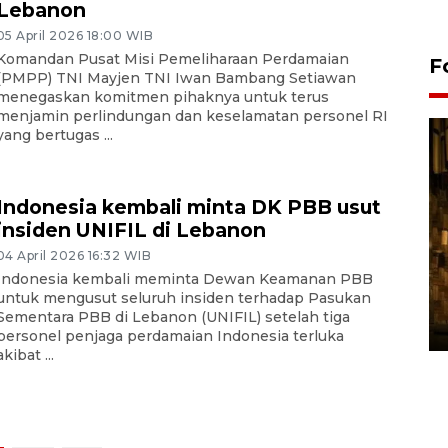
Lebanon
05 April 2026 18:00 WIB
Komandan Pusat Misi Pemeliharaan Perdamaian
F
(PMPP) TNI Mayjen TNI Iwan Bambang Setiawan
menegaskan komitmen pihaknya untuk terus
menjamin perlindungan dan keselamatan personel RI
yang bertugas ...
Indonesia kembali minta DK PBB usut
insiden UNIFIL di Lebanon
04 April 2026 16:32 WIB
Pasokan hortikultura
Indonesia kembali meminta Dewan Keamanan PBB
melimpah picu deflasi DIY
untuk mengusut seluruh insiden terhadap Pasukan
Sementara PBB di Lebanon (UNIFIL) setelah tiga
06 August 2026 11:37 WIB
personel penjaga perdamaian Indonesia terluka
akibat ...