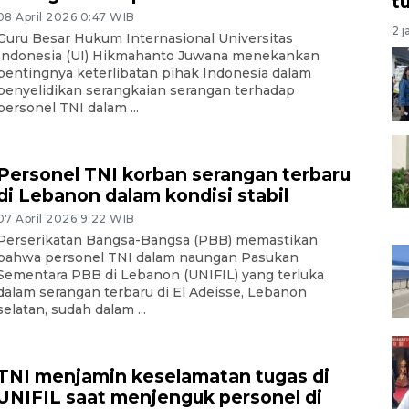
t
08 April 2026 0:47 WIB
2 j
Guru Besar Hukum Internasional Universitas
Indonesia (UI) Hikmahanto Juwana menekankan
pentingnya keterlibatan pihak Indonesia dalam
penyelidikan serangkaian serangan terhadap
personel TNI dalam ...
Personel TNI korban serangan terbaru
di Lebanon dalam kondisi stabil
07 April 2026 9:22 WIB
Perserikatan Bangsa-Bangsa (PBB) memastikan
bahwa personel TNI dalam naungan Pasukan
Sementara PBB di Lebanon (UNIFIL) yang terluka
dalam serangan terbaru di El Adeisse, Lebanon
selatan, sudah dalam ...
TNI menjamin keselamatan tugas di
UNIFIL saat menjenguk personel di