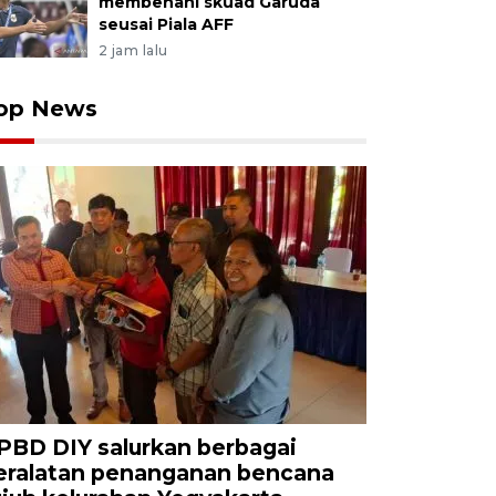
membenahi skuad Garuda
seusai Piala AFF
2 jam lalu
op News
PBD DIY salurkan berbagai
eralatan penanganan bencana