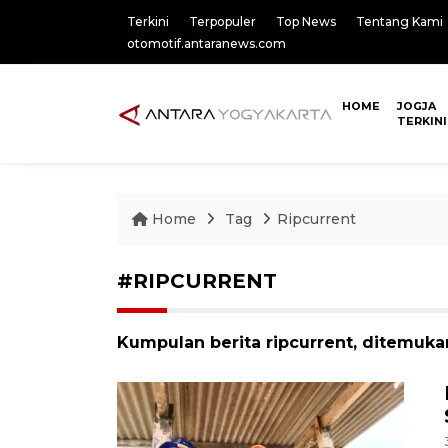
Terkini
Terpopuler
Top News
Tentang Kami
otomotif.antaranews.com
HOME
JOGJA
TERKINI
Home
Tag
Ripcurrent
#RIPCURRENT
Kumpulan berita ripcurrent, ditemukan