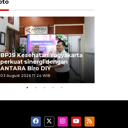
oto
BPJS Kesehatan Yogyakarta
perkuat sinergi dengan
Pameran 
ANTARA Biro DIY
seniman 
03 August 2026 17:24 WIB
03 August 202