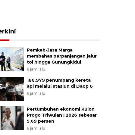
erkini
Pemkab-Jasa Marga
membahas perpanjangan jalur
tol hingga Gunungkidul
6 jam lalu
186.979 penumpang kereta
api melalui stasiun di Daop 6
6 jam lalu
Pertumbuhan ekonomi Kulon
Progo Triwulan I 2026 sebesar
5,69 persen
6 jam lalu