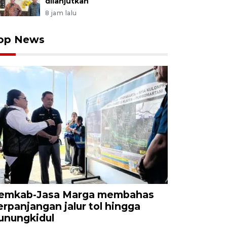
dilanjutkan
8 jam lalu
op News
emkab-Jasa Marga membahas
erpanjangan jalur tol hingga
unungkidul