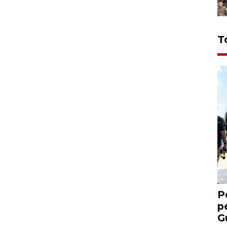
T
P
p
G