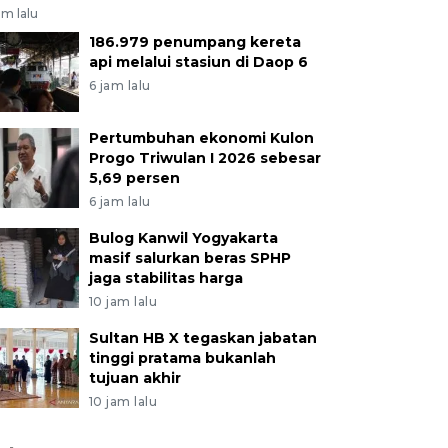
am lalu
186.979 penumpang kereta
api melalui stasiun di Daop 6
6 jam lalu
Pertumbuhan ekonomi Kulon
Progo Triwulan I 2026 sebesar
5,69 persen
6 jam lalu
Bulog Kanwil Yogyakarta
masif salurkan beras SPHP
jaga stabilitas harga
10 jam lalu
Sultan HB X tegaskan jabatan
tinggi pratama bukanlah
tujuan akhir
10 jam lalu