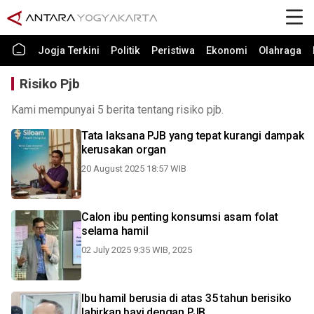
Jogja Terkini
Politik
Peristiwa
Ekonomi
Olahraga
Risiko Pjb
Kami mempunyai 5 berita tentang risiko pjb.
Tata laksana PJB yang tepat kurangi dampak
kerusakan organ
20 August 2025 18:57 WIB
Calon ibu penting konsumsi asam folat
selama hamil
02 July 2025 9:35 WIB, 2025
Ibu hamil berusia di atas 35 tahun berisiko
lahirkan bayi dengan PJB