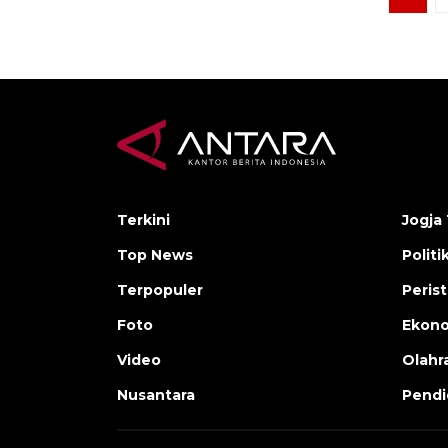
Terkini
Jogja 
Top News
Politi
Terpopuler
Peris
Foto
Ekon
Video
Olahr
Nusantara
Pendi