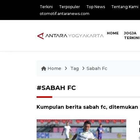
Terkini
Terpopuler
Top News
Tentang Kami
otomotif.antaranews.com
HOME
JOGJA
TERKINI
Home
Tag
Sabah Fc
#SABAH FC
Kumpulan berita sabah fc, ditemukan 2