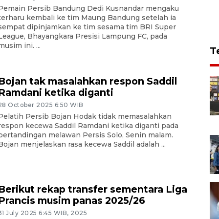
Pemain Persib Bandung Dedi Kusnandar mengaku
terharu kembali ke tim Maung Bandung setelah ia
sempat dipinjamkan ke tim sesama tim BRI Super
League, Bhayangkara Presisi Lampung FC, pada
musim ini. ...
T
Bojan tak masalahkan respon Saddil
Ramdani ketika diganti
28 October 2025 6:50 WIB
Pelatih Persib Bojan Hodak tidak memasalahkan
respon kecewa Saddil Ramdani ketika diganti pada
pertandingan melawan Persis Solo, Senin malam.
Bojan menjelaskan rasa kecewa Saddil adalah ...
Berikut rekap transfer sementara Liga
Prancis musim panas 2025/26
31 July 2025 6:45 WIB, 2025