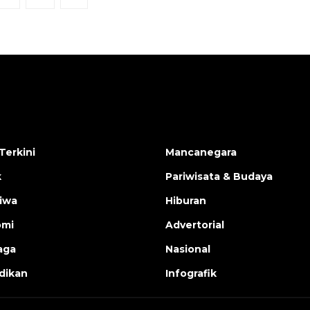
Terkini
Mancanegara
k
Pariwisata & Budaya
tiwa
Hiburan
omi
Advertorial
aga
Nasional
dikan
Infografik