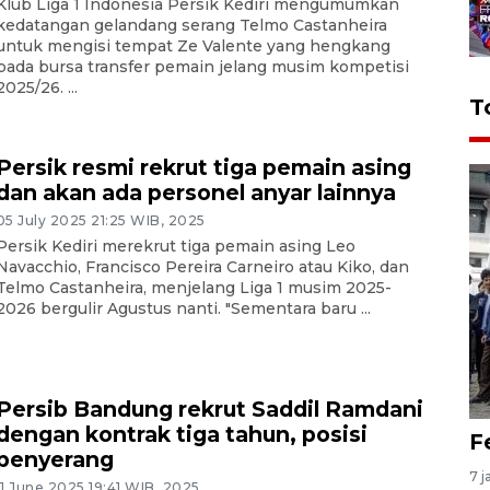
Klub Liga 1 Indonesia Persik Kediri mengumumkan
kedatangan gelandang serang Telmo Castanheira
untuk mengisi tempat Ze Valente yang hengkang
pada bursa transfer pemain jelang musim kompetisi
2025/26. ...
T
Persik resmi rekrut tiga pemain asing
dan akan ada personel anyar lainnya
05 July 2025 21:25 WIB, 2025
Persik Kediri merekrut tiga pemain asing Leo
Navacchio, Francisco Pereira Carneiro atau Kiko, dan
Telmo Castanheira, menjelang Liga 1 musim 2025-
2026 bergulir Agustus nanti. "Sementara baru ...
Persib Bandung rekrut Saddil Ramdani
dengan kontrak tiga tahun, posisi
F
penyerang
7 j
11 June 2025 19:41 WIB, 2025