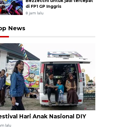
Bezzecchi untuk jadi tercepat
di FP1 GP Inggris
8 jam lalu
op News
estival Hari Anak Nasional DIY
am lalu