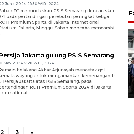
02 June 2024 21:36 WIB, 2024
Sabah FC menundukkan PSIS Semarang dengan skor
F
2-1 pada pertandingan perebutan peringkat ketiga
RCTI Premium Sports, di Jakarta International
Stadium, Jakarta, Minggu. Sabah mencoba mengambil
..
Persija Jakarta gulung PSIS Semarang
31 May 2024 5:28 WIB, 2024
BPJS Kesehatan Yogyakarta
Pemain belakang Akbar Arjunsyah mencetak gol
perkuat sinergi dengan
semata wayang untuk mengamankan kemenangan 1-
0 Persija Jakarta atas PSIS Semarang, pada
ANTARA Biro DIY
pertandingan RCTI Premium Sports 2024 di Jakarta
03 August 2026 17:24 WIB
International ...
2
3
»