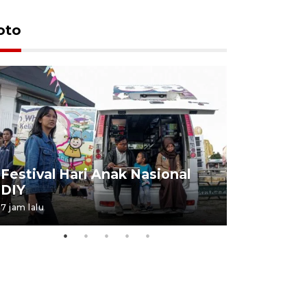
oto
Job Fair 
Festival Hari Anak Nasional
targetkan
DIY
kerja
7 jam lalu
06 August 20