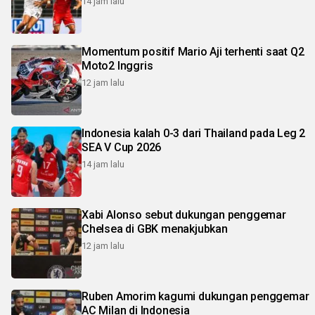
14 jam lalu
Momentum positif Mario Aji terhenti saat Q2
Moto2 Inggris
12 jam lalu
Indonesia kalah 0-3 dari Thailand pada Leg 2
SEA V Cup 2026
14 jam lalu
Xabi Alonso sebut dukungan penggemar
Chelsea di GBK menakjubkan
12 jam lalu
Ruben Amorim kagumi dukungan penggemar
AC Milan di Indonesia