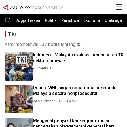
Jogja Terkini
Politik
Peristiwa
Ekonomi
Olahraga
Tki
Kami mempunyai 337 berita tentang tki.
Indonesia-Malaysia evaluasi penempatan TKI
sektor domestik
-15 tahun lalu
Dubes: WNI jangan coba-coba bekerja di
Malaysia secara nonprosedural
24 November 2025 7:04 WIB
Mengenal penyakit kanker paru, mulai
pencegahan hingga terapi generasi baru