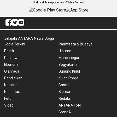
Unduh Mobile Apps untuk iOS dan Android
Jelajahi ANTARA News Jogja
Jogja Terkini
Pariwisata & Budaya
Politik
Hiburan
Peristiwa
Mancanegara
Ekonomi
Yogyakarta
Olahraga
Gunung Kidul
Pendidikan
Kulon Progo
Nasional
Bantul
Nusantara
Sleman
Foto
Redaksi
Video
ANTARA Foto
BrandA