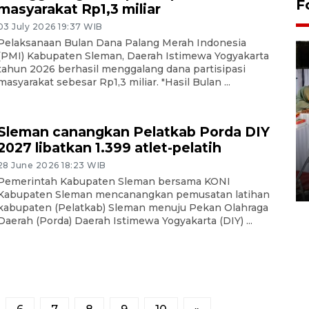
F
masyarakat Rp1,3 miliar
03 July 2026 19:37 WIB
Pelaksanaan Bulan Dana Palang Merah Indonesia
(PMI) Kabupaten Sleman, Daerah Istimewa Yogyakarta
tahun 2026 berhasil menggalang dana partisipasi
masyarakat sebesar Rp1,3 miliar. "Hasil Bulan ...
Sleman canangkan Pelatkab Porda DIY
2027 libatkan 1.399 atlet-pelatih
Pameran seni rupa karya
seniman neurodivergen
28 June 2026 18:23 WIB
Pemerintah Kabupaten Sleman bersama KONI
03 August 2026 13:03 WIB
Kabupaten Sleman mencanangkan pemusatan latihan
kabupaten (Pelatkab) Sleman menuju Pekan Olahraga
Daerah (Porda) Daerah Istimewa Yogyakarta (DIY) ...