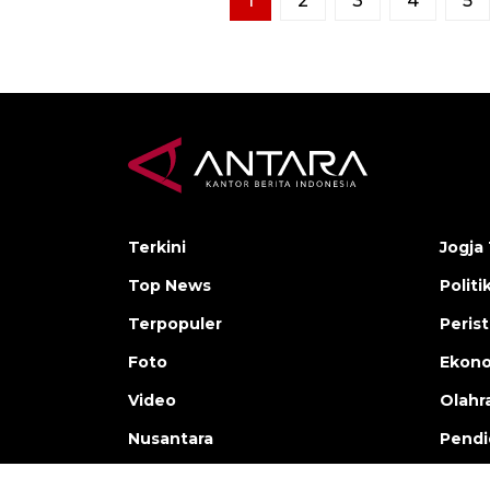
1
2
3
4
5
Terkini
Jogja 
Top News
Politi
Terpopuler
Peris
Foto
Ekon
Video
Olahr
Nusantara
Pendi