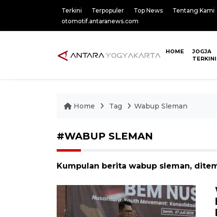
Terkini
Terpopuler
Top News
Tentang Kami
otomotif.antaranews.com
HOME
JOGJA
TERKINI
Home
Tag
Wabup Sleman
#WABUP SLEMAN
Kumpulan berita wabup sleman, ditem