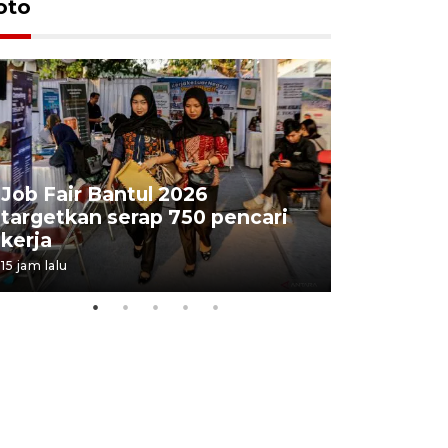
oto
Job Fair Bantul 2026
targetkan serap 750 pencari
Lelang b
kerja
Kejaksaa
15 jam lalu
19 jam lalu