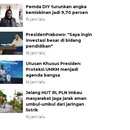
Pemda DIY turunkan angka
kemiskinan jadi 9,70 persen
15 jam lalu
PresidenPrabowo: "Saya ingin
investasi besar di bidang
pendidikan"
16 jam lalu
Utusan Khusus Presiden:
Proteksi UMKM menjadi
agenda bangsa
16 jam lalu
Jelang HUT RI, PLN imbau
masyarakat jaga jarak aman
umbul-umbul dari jaringan
listrik
16 jam lalu