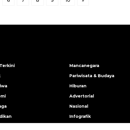
6
7
8
9
10
»
Terkini
Mancanegara
k
Pariwisata & Budaya
tiwa
Hiburan
omi
Advertorial
aga
Nasional
dikan
Infografik