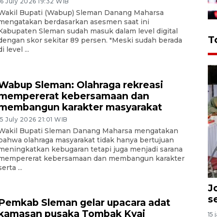
16 July 2026 19:32 WIB
Wakil Bupati (Wabup) Sleman Danang Maharsa
mengatakan berdasarkan asesmen saat ini
Kabupaten Sleman sudah masuk dalam level digital
T
dengan skor sekitar 89 persen. "Meski sudah berada
di level ...
Wabup Sleman: Olahraga rekreasi
mempererat kebersamaan dan
membangun karakter masyarakat
15 July 2026 21:01 WIB
Wakil Bupati Sleman Danang Maharsa mengatakan
bahwa olahraga masyarakat tidak hanya bertujuan
meningkatkan kebugaran tetapi juga menjadi sarana
mempererat kebersamaan dan membangun karakter
serta ...
J
s
Pemkab Sleman gelar upacara adat
kamasan pusaka Tombak Kyai
15 