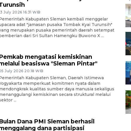
Turunsih
13 July 2026 16:31 WIB
Pemerintah Kabupaten Sleman kembali menggelar
upacara adat "jamasan pusaka Tombak Kyai Turunsih"
yang merupakan pusaka pemerintah daerah setempat
pemberian dari Sri Sultan Hamengku Buwono X ...
Pemkab mengatasi kemiskinan
melalui beasiswa "Sleman Pintar"
05 July 2026 20:18 WIB
Pemerintah Kabupaten Sleman, Daerah Istimewa
Yogyakarta memperkuat komitmen nyata dalam
mendongkrak kualitas sumber daya manusia sekaligus
menanggulangi kemiskinan secara struktural melalui
sektor ...
Bulan Dana PMI Sleman berhasil
menggalang dana partisipasi