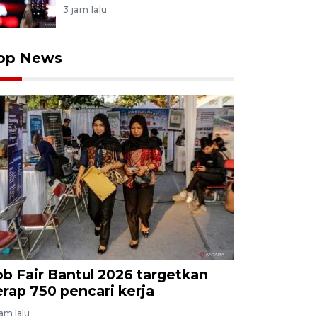
3 jam lalu
op News
ob Fair Bantul 2026 targetkan
erap 750 pencari kerja
jam lalu