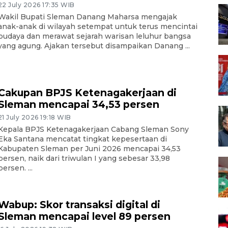
22 July 2026 17:35 WIB
Wakil Bupati Sleman Danang Maharsa mengajak
anak-anak di wilayah setempat untuk terus mencintai
budaya dan merawat sejarah warisan leluhur bangsa
yang agung. Ajakan tersebut disampaikan Danang ...
Cakupan BPJS Ketenagakerjaan di
Sleman mencapai 34,53 persen
21 July 2026 19:18 WIB
Kepala BPJS Ketenagakerjaan Cabang Sleman Sony
Eka Santana mencatat tingkat kepesertaan di
Kabupaten Sleman per Juni 2026 mencapai 34,53
persen, naik dari triwulan I yang sebesar 33,98
persen. ...
Wabup: Skor transaksi digital di
Sleman mencapai level 89 persen