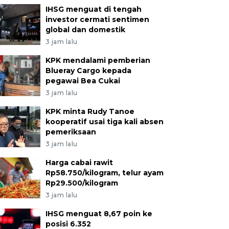
IHSG menguat di tengah
investor cermati sentimen
global dan domestik
3 jam lalu
KPK mendalami pemberian
Blueray Cargo kepada
pegawai Bea Cukai
3 jam lalu
KPK minta Rudy Tanoe
kooperatif usai tiga kali absen
pemeriksaan
3 jam lalu
Harga cabai rawit
Rp58.750/kilogram, telur ayam
Rp29.500/kilogram
3 jam lalu
IHSG menguat 8,67 poin ke
posisi 6.352