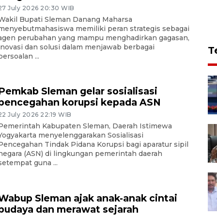
27 July 2026 20:30 WIB
Wakil Bupati Sleman Danang Maharsa
menyebutmahasiswa memiliki peran strategis sebagai
agen perubahan yang mampu menghadirkan gagasan,
inovasi dan solusi dalam menjawab berbagai
T
persoalan ...
Pemkab Sleman gelar sosialisasi
pencegahan korupsi kepada ASN
22 July 2026 22:19 WIB
Pemerintah Kabupaten Sleman, Daerah Istimewa
Yogyakarta menyelenggarakan Sosialisasi
Pencegahan Tindak Pidana Korupsi bagi aparatur sipil
negara (ASN) di lingkungan pemerintah daerah
setempat guna ...
Wabup Sleman ajak anak-anak cintai
budaya dan merawat sejarah