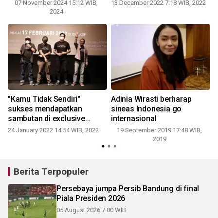
07 November 2024 15:12 WIB,
13 December 2022 7:18 WIB, 2022
2024
1
"Kamu Tidak Sendiri"
Adinia Wirasti berharap
sukses mendapatkan
sineas Indonesia go
sambutan di exclusive
internasional
screening
24 January 2022 14:54 WIB, 2022
19 September 2019 17:48 WIB,
2
2019
Berita Terpopuler
Persebaya jumpa Persib Bandung di final
Piala Presiden 2026
05 August 2026 7:00 WIB