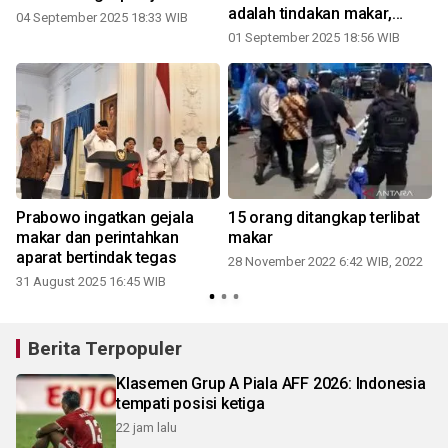
adalah tindakan makar,
04 September 2025 18:33 WIB
bukan penyampaian aspirasi
01 September 2025 18:56 WIB
g
Prabowo ingatkan gejala
15 orang ditangkap terlibat
makar dan perintahkan
makar
aparat bertindak tegas
28 November 2022 6:42 WIB, 2022
31 August 2025 16:45 WIB
Berita Terpopuler
Klasemen Grup A Piala AFF 2026: Indonesia
tempati posisi ketiga
22 jam lalu