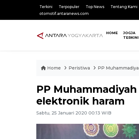
Terkini
Terpopuler
Top News
Tentang Kami
otomotif.antaranews.com
HOME
JOGJA
TERKINI
Home
Peristiwa
PP Muhammadiyah
PP Muhammadiyah 
elektronik haram
Sabtu, 25 Januari 2020 00:13 WIB