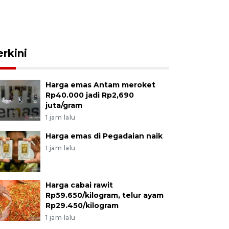
erkini
Harga emas Antam meroket
Rp40.000 jadi Rp2,690
juta/gram
1 jam lalu
Harga emas di Pegadaian naik
1 jam lalu
Harga cabai rawit
Rp59.650/kilogram, telur ayam
Rp29.450/kilogram
1 jam lalu