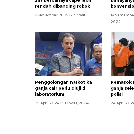
zat berbahaya vape lebih
bahayany
rendah dibanding rokok
konvensio
11 November 2025 17:47 WIB
18 Septembe
2024
Penggolongan narkotika
Pemasok r
ganja cair perlu diuji di
ganja sel
laboratorium
polisi
25 April 2024 13:13 WIB, 2024
24 April 202