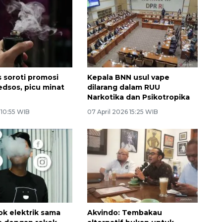
soroti promosi
Kepala BNN usul vape
edsos, picu minat
dilarang dalam RUU
Narkotika dan Psikotropika
6 10:55 WIB
07 April 2026 15:25 WIB
ok elektrik sama
Akvindo: Tembakau