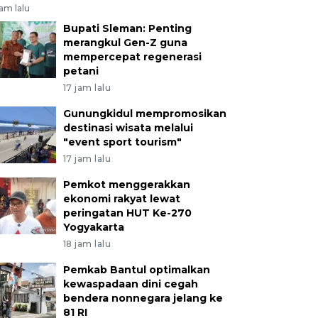
jam lalu
Bupati Sleman: Penting
merangkul Gen-Z guna
mempercepat regenerasi
petani
17 jam lalu
Gunungkidul mempromosikan
destinasi wisata melalui
"event sport tourism"
17 jam lalu
Pemkot menggerakkan
ekonomi rakyat lewat
peringatan HUT Ke-270
Yogyakarta
18 jam lalu
Pemkab Bantul optimalkan
kewaspadaan dini cegah
bendera nonnegara jelang ke
81 RI