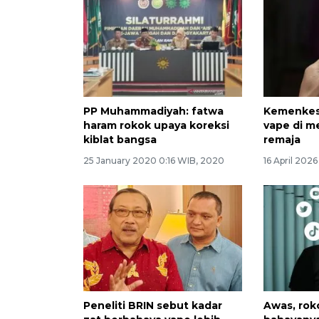
PP Muhammadiyah: fatwa
Kemenkes 
haram rokok upaya koreksi
vape di m
kiblat bangsa
remaja
25 January 2020 0:16 WIB, 2020
16 April 202
Peneliti BRIN sebut kadar
Awas, rok