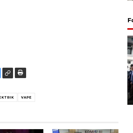
F
BPJS Kesehatan Yogyakarta
perkuat sinergi dengan
ANTARA Biro DIY
03 August 2026 17:24 WIB
EKTRIK
VAPE