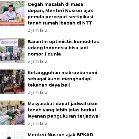
Cegah masalah di masa
depan, Menteri Nusron ajak
pemda percepat sertipikasi
tanah rumah ibadah di NTT
2 jam lalu
Barantin optimistis komoditas
udang Indonesia bisa jadi
nomor 1 dunia
3 jam lalu
Ketangguhan makroekonomi
sebagai kunci menghadapi
tekanan daya beli
3 jam lalu
Masyarakat dapat jadwal ukur
tanah yang lebih jelas berkat
layanan pengukuran terjadwal
3 jam lalu
Menteri Nusron ajak BPKAD