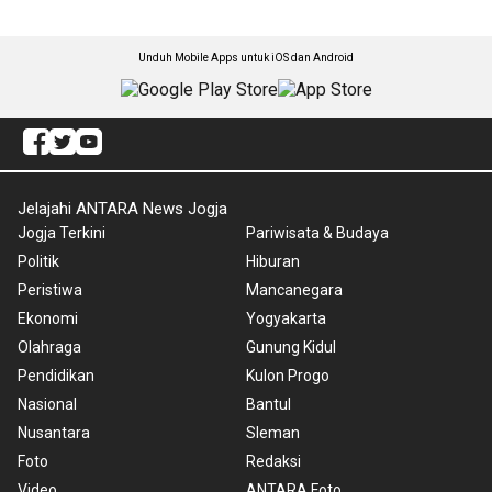
Unduh Mobile Apps untuk iOS dan Android
Jelajahi ANTARA News Jogja
Jogja Terkini
Pariwisata & Budaya
Politik
Hiburan
Peristiwa
Mancanegara
Ekonomi
Yogyakarta
Olahraga
Gunung Kidul
Pendidikan
Kulon Progo
Nasional
Bantul
Nusantara
Sleman
Foto
Redaksi
Video
ANTARA Foto