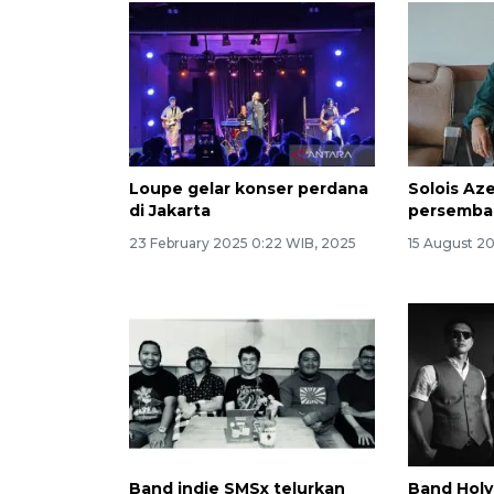
Loupe gelar konser perdana
Solois Aze
di Jakarta
persemba
23 February 2025 0:22 WIB, 2025
15 August 2
Band indie SMSx telurkan
Band Holy 