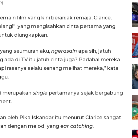
O)
main film yang kini beranjak remaja, Clarice,
Pelangi”, yang mengisahkan cinta pertama yang
 untuk diungkapkan.
 yang seumuran aku,
ngerasain
apa sih, jatuh
 ada di TV itu jatuh cinta juga? Padahal mereka
tapi rasanya selalu senang melihat mereka,” kata
ggu.
ni merupakan
single
pertamanya sejak bergabung
ment.
akan oleh Pika Iskandar itu menurut Clarice sangat
ikan dengan melodi yang
ear catching
.