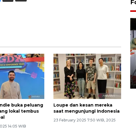
F
Pameran seni rupa karya
seniman neurodivergen
03 August 2026 13:03 WIB
indie buka peluang
Loupe dan kesan mereka
ng lokal tembus
saat mengunjungi Indonesia
al
23 February 2025 7:50 WIB, 2025
2025 14:05 WIB