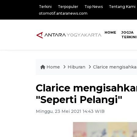
Terkini
Terpopuler
Top News
Tentang Kami
otomotif.antaranews.com
HOME
JOGJA
TERKINI
Home
Hiburan
Clarice mengisahkan
Clarice mengisahka
"Seperti Pelangi"
Minggu, 23 Mei 2021 14:43 WIB