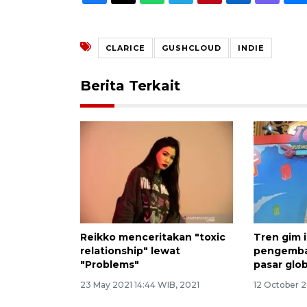
CLARICE
GUSHCLOUD
INDIE
Berita Terkait
Reikko menceritakan "toxic
Tren gim 
relationship" lewat
pengemba
"Problems"
pasar glob
23 May 2021 14:44 WIB, 2021
12 October 