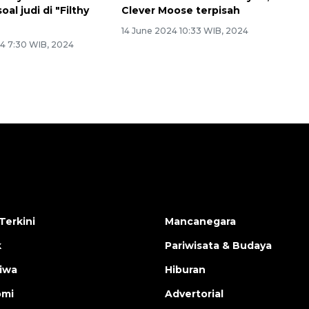
oal judi di "Filthy
Clever Moose terpisah
14 June 2024 10:33 WIB, 2024
4 7:30 WIB, 2024
Terkini
Mancanegara
k
Pariwisata & Budaya
tiwa
Hiburan
omi
Advertorial