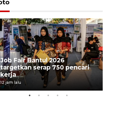
oto
Job Fair Bantul 2026
targetkan serap 750 pencari
Lelang b
kerja
Kejaksaa
12 jam lalu
16 jam lalu