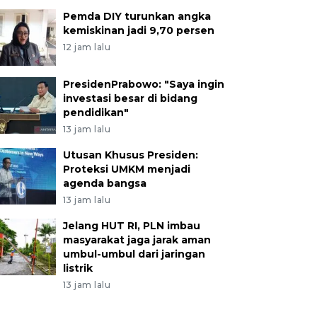
Pemda DIY turunkan angka
kemiskinan jadi 9,70 persen
12 jam lalu
PresidenPrabowo: "Saya ingin
investasi besar di bidang
pendidikan"
13 jam lalu
Utusan Khusus Presiden:
Proteksi UMKM menjadi
agenda bangsa
13 jam lalu
Jelang HUT RI, PLN imbau
masyarakat jaga jarak aman
umbul-umbul dari jaringan
listrik
13 jam lalu