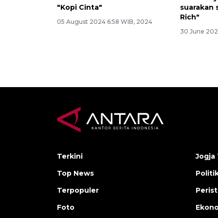
"Kopi Cinta"
suarakan s
Rich"
05 August 2024 6:58 WIB, 2024
30 June 202
Terkini
Jogja 
Top News
Politi
Terpopuler
Peris
Foto
Ekon