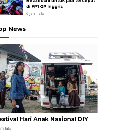
Bezzecchi untuk jadi tercepat
di FP1 GP Inggris
6 jam lalu
op News
estival Hari Anak Nasional DIY
am lalu