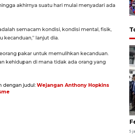
hingga akhirnya suatu hari mulai menyadari ada
T
dalah semacam kondisi, kondisi mental, fisik,
 kecanduan,” lanjut dia.
seorang pakar untuk memulihkan kecanduan.
an kehidupan di mana tidak ada orang yang
m dengan judul:
Wejangan Anthony Hopkins
isme
F
5 j