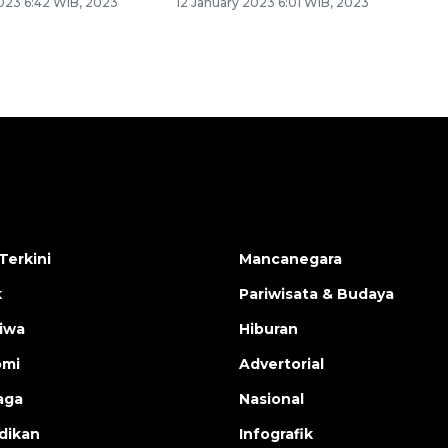
2023 6:42 WIB, 2023
12 January 2023 6:01 WIB, 2023
Terkini
Mancanegara
k
Pariwisata & Budaya
tiwa
Hiburan
omi
Advertorial
aga
Nasional
dikan
Infografik