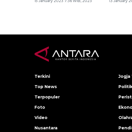
15 January 2023 7:36 WIB, 2023
13 January 
Terkini
Jogja 
Top News
Politi
Terpopuler
Peris
Foto
Ekon
Video
Olahr
Nusantara
Pendi