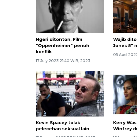
Ngeri ditonton, Film
Wajib dito
"Oppenheimer" penuh
Jones 5"
konflik
05 April 202
17 July 2023 21:40 WIB, 2023
Kevin Spacey tolak
Kerry Wa
pelecehan seksual lain
Winfrey d