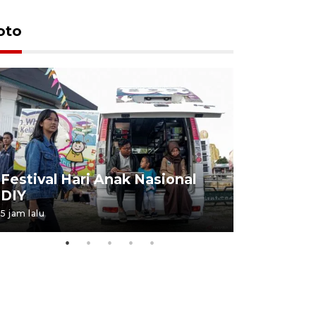
oto
Job Fair 
Festival Hari Anak Nasional
targetkan
DIY
kerja
5 jam lalu
06 August 20