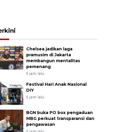
erkini
Chelsea jadikan laga
pramusim di Jakarta
membangun mentalitas
pemenang
5 jam lalu
Festival Hari Anak Nasional
DIY
5 jam lalu
BGN buka PO box pengaduan
MBG perkuat transparansi dan
pengawasan
5 jam lalu