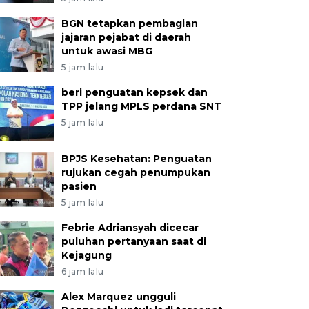
BGN tetapkan pembagian
jajaran pejabat di daerah
untuk awasi MBG
5 jam lalu
beri penguatan kepsek dan
TPP jelang MPLS perdana SNT
5 jam lalu
BPJS Kesehatan: Penguatan
rujukan cegah penumpukan
pasien
5 jam lalu
Febrie Adriansyah dicecar
puluhan pertanyaan saat di
Kejagung
6 jam lalu
Alex Marquez ungguli