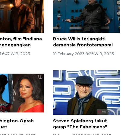
nton, film "Indiana
Bruce Willis terjangkiti
 menegangkan
demensia frontotemporal
3 6:47 WIB, 2023
18 February 2023 8:26 WIB, 2023
shington-Oprah
Steven Spielberg takut
uet
garap "The Fabelmans"