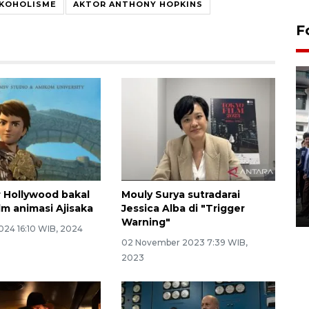
KOHOLISME
AKTOR ANTHONY HOPKINS
F
BPJS Kesehatan Yogyakarta
perkuat sinergi dengan
ANTARA Biro DIY
r Hollywood bakal
Mouly Surya sutradarai
film animasi Ajisaka
Jessica Alba di "Trigger
03 August 2026 17:24 WIB
Warning"
024 16:10 WIB, 2024
02 November 2023 7:39 WIB,
2023