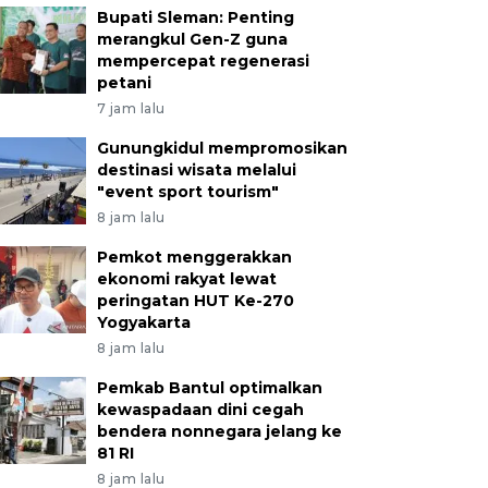
Bupati Sleman: Penting
merangkul Gen-Z guna
mempercepat regenerasi
petani
7 jam lalu
Gunungkidul mempromosikan
destinasi wisata melalui
"event sport tourism"
8 jam lalu
Pemkot menggerakkan
ekonomi rakyat lewat
peringatan HUT Ke-270
Yogyakarta
8 jam lalu
Pemkab Bantul optimalkan
kewaspadaan dini cegah
bendera nonnegara jelang ke
81 RI
8 jam lalu