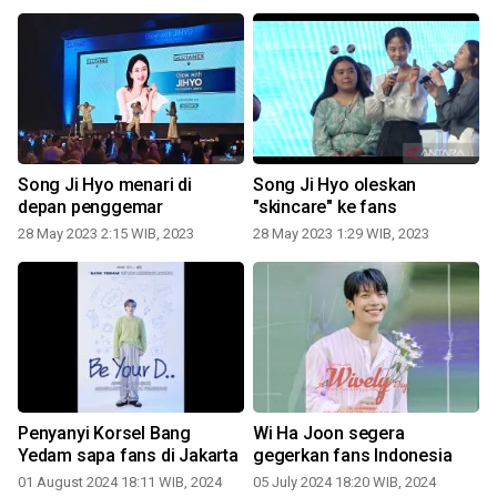
s
Song Ji Hyo menari di
Song Ji Hyo oleskan
depan penggemar
"skincare" ke fans
28 May 2023 2:15 WIB, 2023
28 May 2023 1:29 WIB, 2023
i
Penyanyi Korsel Bang
Wi Ha Joon segera
Yedam sapa fans di Jakarta
gegerkan fans Indonesia
01 August 2024 18:11 WIB, 2024
05 July 2024 18:20 WIB, 2024