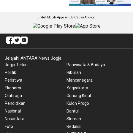
Unduh Mobile Apps untuk iOS dan Android
Jelajahi ANTARA News Jogja
Jogja Terkini
Pariwisata & Budaya
Politik
Hiburan
Peristiwa
Mancanegara
Ekonomi
Yogyakarta
Olahraga
Gunung Kidul
Pendidikan
Kulon Progo
Nasional
Bantul
Nusantara
Sleman
Foto
Redaksi