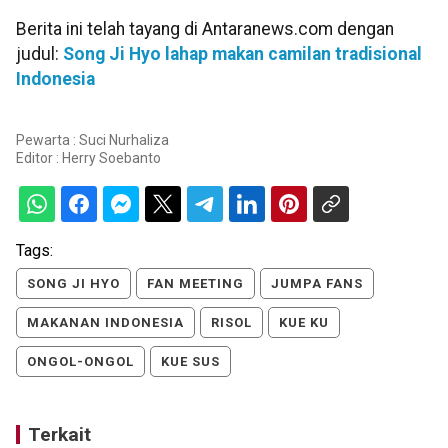
Berita ini telah tayang di Antaranews.com dengan
judul:
Song Ji Hyo lahap makan camilan tradisional
Indonesia
Pewarta : Suci Nurhaliza
Editor :
Herry Soebanto
Tags:
SONG JI HYO
FAN MEETING
JUMPA FANS
MAKANAN INDONESIA
RISOL
KUE KU
ONGOL-ONGOL
KUE SUS
Terkait