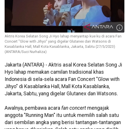
Aktris Korea Selatan Song Ji Hyo lahap menyantap kue ku di acara Fan
Concert "Glow with Jihyo" yang digelar Glutanex dan Watsons di
Kasablanka Hall, Mall Kota Kasablanka, Jakarta, Sabtu (27/5/2023)
(ANTARA/Suci Nurhaliza)
Jakarta (ANTARA) - Aktris asal Korea Selatan Song Ji
Hyo lahap memakan camilan tradisional khas
Indonesia di sela-sela acara Fan Concert "Glow with
Jihyo" di Kasablanka Hall, Mall Kota Kasablanka,
Jakarta, Sabtu, yang digelar Glutanex dan Watsons.
Awalnya, pembawa acara
fan concert
mengajak
anggota "Running Man" itu untuk memilih salah satu
dari sembilan angka yang berisi tantangan-tantangan