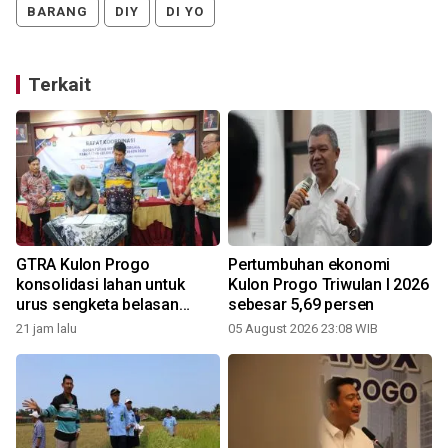
BARANG
DIY
DI YO
Terkait
GTRA Kulon Progo
Pertumbuhan ekonomi
konsolidasi lahan untuk
Kulon Progo Triwulan I 2026
urus sengketa belasan
sebesar 5,69 persen
tahun
21 jam lalu
05 August 2026 23:08 WIB