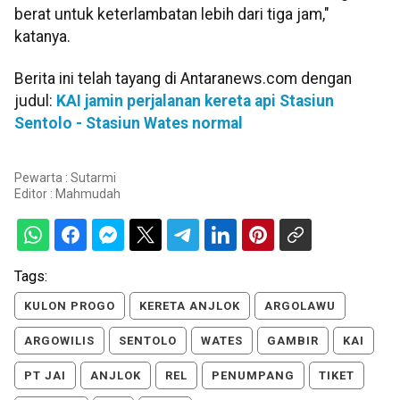
berat untuk keterlambatan lebih dari tiga jam,"
katanya.
Berita ini telah tayang di Antaranews.com dengan
judul:
KAI jamin perjalanan kereta api Stasiun
Sentolo - Stasiun Wates normal
Pewarta : Sutarmi
Editor :
Mahmudah
Tags:
KULON PROGO
KERETA ANJLOK
ARGOLAWU
ARGOWILIS
SENTOLO
WATES
GAMBIR
KAI
PT JAI
ANJLOK
REL
PENUMPANG
TIKET