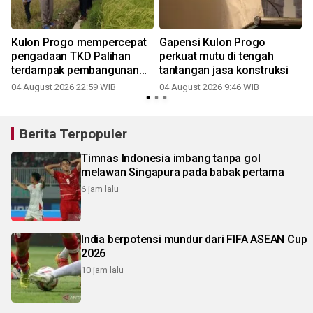
Kulon Progo mempercepat
Gapensi Kulon Progo
pengadaan TKD Palihan
perkuat mutu di tengah
terdampak pembangunan
tantangan jasa konstruksi
YIA
04 August 2026 22:59 WIB
04 August 2026 9:46 WIB
Berita Terpopuler
Timnas Indonesia imbang tanpa gol
melawan Singapura pada babak pertama
6 jam lalu
India berpotensi mundur dari FIFA ASEAN Cup
2026
10 jam lalu