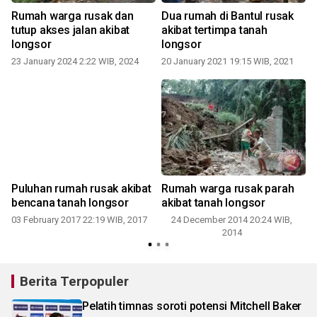
Rumah warga rusak dan
Dua rumah di Bantul rusak
tutup akses jalan akibat
akibat tertimpa tanah
longsor
longsor
23 January 2024 2:22 WIB, 2024
20 January 2021 19:15 WIB, 2021
7
Puluhan rumah rusak akibat
Rumah warga rusak parah
bencana tanah longsor
akibat tanah longsor
03 February 2017 22:19 WIB, 2017
24 December 2014 20:24 WIB,
2014
1
Berita Terpopuler
Pelatih timnas soroti potensi Mitchell Baker