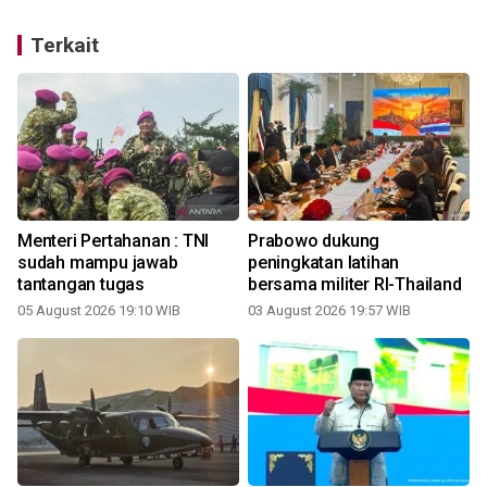
Terkait
Menteri Pertahanan : TNI
Prabowo dukung
sudah mampu jawab
peningkatan latihan
tantangan tugas
bersama militer RI-Thailand
05 August 2026 19:10 WIB
03 August 2026 19:57 WIB
3