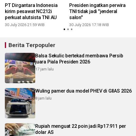
PT Dirgantara Indonesia
Presiden ingatkan perwira
kirim pesawat NC212i
TNI tidak jadi "jenderal
perkuat alutsista TNI AU
salon"
30 July 2026 21:59 WIB
30 July 2026 17:18 WIB
2
Berita Terpopuler
Balsa Sekulic bertekad membawa Persib
juara Piala Presiden 2026
17 jam lalu
Wuling pamer dua model PHEV di GIIAS 2026
8 jam lalu
Rupiah menguat 22 poin jadi Rp17.911 per
dolar AS