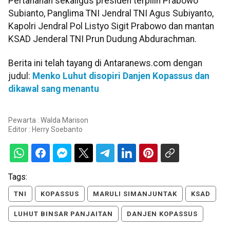
Pertahanan sekaligus presiden terpilih Prabowo
Subianto, Panglima TNI Jendral TNI Agus Subiyanto,
Kapolri Jendral Pol Listyo Sigit Prabowo dan mantan
KSAD Jenderal TNI Prun Dudung Abdurachman.
Berita ini telah tayang di Antaranews.com dengan
judul:
Menko Luhut disopiri Danjen Kopassus dan
dikawal sang menantu
Pewarta : Walda Marison
Editor :
Herry Soebanto
Tags:
TNI
KOPASSUS
MARULI SIMANJUNTAK
KSAD
LUHUT BINSAR PANJAITAN
DANJEN KOPASSUS