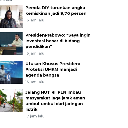
Pemda DIY turunkan angka
kemiskinan jadi 9,70 persen
16 jam lalu
PresidenPrabowo: "Saya ingin
investasi besar di bidang
pendidikan"
16 jam lalu
Utusan Khusus Presiden:
Proteksi UMKM menjadi
agenda bangsa
16 jam lalu
Jelang HUT RI, PLN imbau
masyarakat jaga jarak aman
umbul-umbul dari jaringan
listrik
17 jam lalu