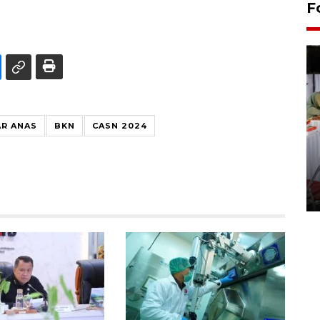
F
R ANAS
BKN
CASN 2024
Pameran seni rupa karya
seniman neurodivergen
03 August 2026 13:03 WIB