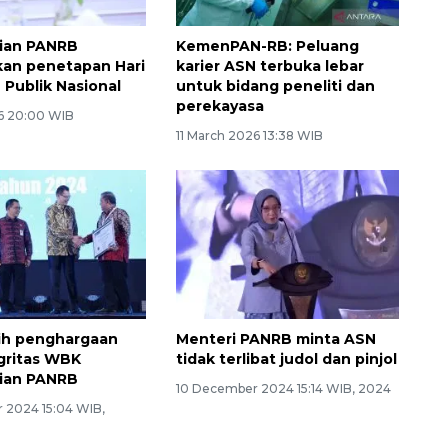
ian PANRB
KemenPAN-RB: Peluang
an penetapan Hari
karier ASN terbuka lebar
 Publik Nasional
untuk bidang peneliti dan
perekayasa
26 20:00 WIB
11 March 2026 13:38 WIB
ih penghargaan
Menteri PANRB minta ASN
gritas WBK
tidak terlibat judol dan pinjol
ian PANRB
10 December 2024 15:14 WIB, 2024
 2024 15:04 WIB,