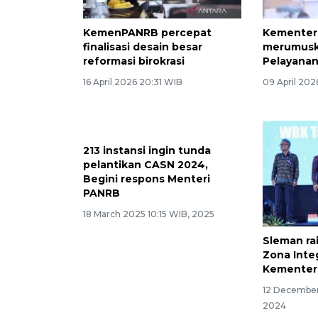
KemenPANRB percepat
Kementer
finalisasi desain besar
merumusk
reformasi birokrasi
Pelayanan
16 April 2026 20:31 WIB
09 April 20
213 instansi ingin tunda
Sleman ra
pelantikan CASN 2024,
Zona Inte
Begini respons Menteri
Kementer
PANRB
12 December
18 March 2025 10:15 WIB, 2025
2024