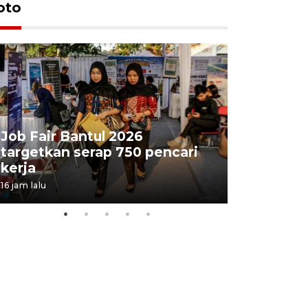
oto
Job Fair Bantul 2026
targetkan serap 750 pencari
Lelang b
kerja
Kejaksaa
16 jam lalu
20 jam lalu