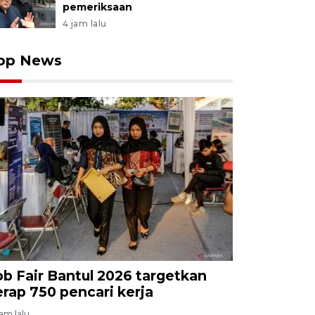
pemeriksaan
4 jam lalu
op News
ob Fair Bantul 2026 targetkan
erap 750 pencari kerja
jam lalu