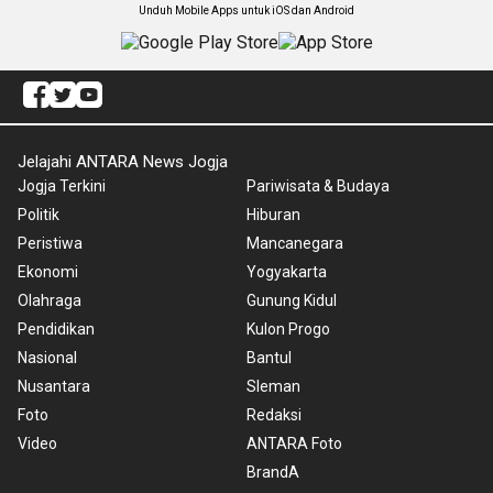
Unduh Mobile Apps untuk iOS dan Android
Jelajahi ANTARA News Jogja
Jogja Terkini
Pariwisata & Budaya
Politik
Hiburan
Peristiwa
Mancanegara
Ekonomi
Yogyakarta
Olahraga
Gunung Kidul
Pendidikan
Kulon Progo
Nasional
Bantul
Nusantara
Sleman
Foto
Redaksi
Video
ANTARA Foto
BrandA