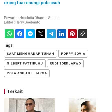
orang tua renungi pola asuh
Pewarta : Hreeloita Dharma Shanti
Editor :
Herry Soebanto
Tags:
SAAT MENGHADAP TUHAN
POPPY SOVIA
GILBERT PATTIRUHU
RUDI SOEDJARWO
POLA ASUH KELUARGA
Terkait