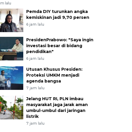
am lalu
Pemda DIY turunkan angka
kemiskinan jadi 9,70 persen
6 jam lalu
PresidenPrabowo: "Saya ingin
investasi besar di bidang
pendidikan"
6 jam lalu
Utusan Khusus Presiden:
Proteksi UMKM menjadi
agenda bangsa
7 jam lalu
Jelang HUT RI, PLN imbau
masyarakat jaga jarak aman
umbul-umbul dari jaringan
listrik
7 jam lalu