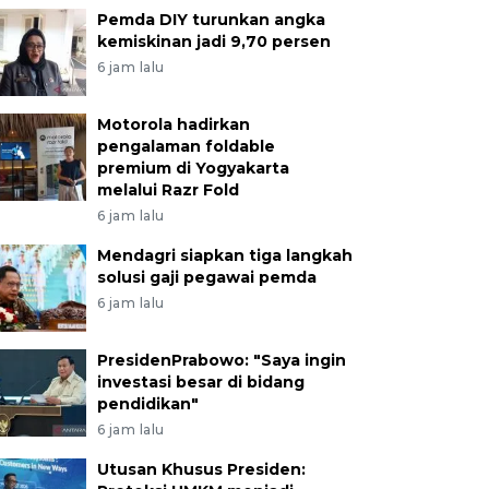
Pemda DIY turunkan angka
kemiskinan jadi 9,70 persen
6 jam lalu
Motorola hadirkan
pengalaman foldable
premium di Yogyakarta
melalui Razr Fold
6 jam lalu
Mendagri siapkan tiga langkah
solusi gaji pegawai pemda
6 jam lalu
PresidenPrabowo: "Saya ingin
investasi besar di bidang
pendidikan"
6 jam lalu
Utusan Khusus Presiden: