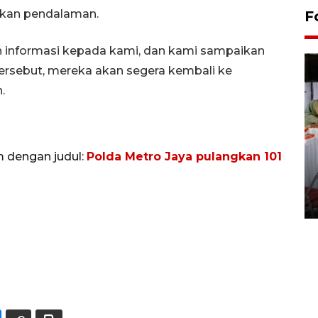
ukan pendalaman.
F
 informasi kepada kami, dan kami sampaikan
tersebut, mereka akan segera kembali ke
.
m dengan judul:
Polda Metro Jaya pulangkan 101
Pameran seni rupa karya
seniman neurodivergen
03 August 2026 13:03 WIB