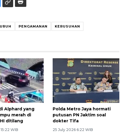
BURUH
PENGAMANAN
KERUSUHAN
i Alphard yang
Polda Metro Jaya hormati
ampu merah di
putusan PN Jaktim soal
I ditilang
dokter Tifa
 15:22 WIB
25 July 2026 6:22 WIB