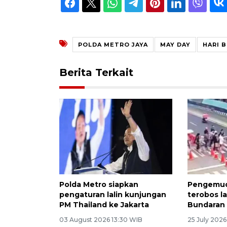
POLDA METRO JAYA
MAY DAY
HARI 
Berita Terkait
Polda Metro siapkan
Pengemud
pengaturan lalin kunjungan
terobos l
PM Thailand ke Jakarta
Bundaran H
03 August 2026 13:30 WIB
25 July 2026