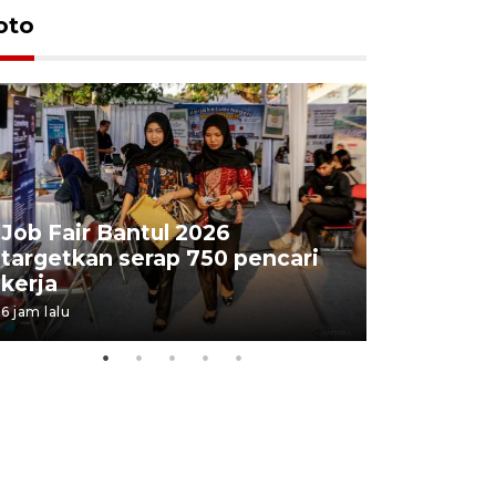
oto
Job Fair Bantul 2026
targetkan serap 750 pencari
Lelang b
kerja
Kejaksaa
6 jam lalu
10 jam lalu