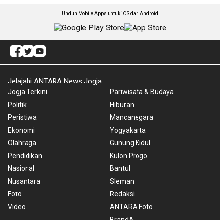
Unduh Mobile Apps untuk iOS dan Android
Jelajahi ANTARA News Jogja
Jogja Terkini
Pariwisata & Budaya
Politik
Hiburan
Peristiwa
Mancanegara
Ekonomi
Yogyakarta
Olahraga
Gunung Kidul
Pendidikan
Kulon Progo
Nasional
Bantul
Nusantara
Sleman
Foto
Redaksi
Video
ANTARA Foto
BrandA