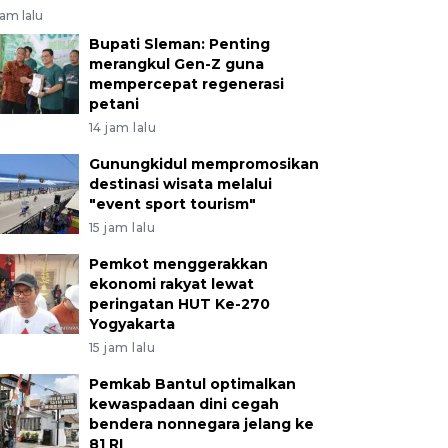
jam lalu
Bupati Sleman: Penting
merangkul Gen-Z guna
mempercepat regenerasi
petani
14 jam lalu
Gunungkidul mempromosikan
destinasi wisata melalui
"event sport tourism"
15 jam lalu
Pemkot menggerakkan
ekonomi rakyat lewat
peringatan HUT Ke-270
Yogyakarta
15 jam lalu
Pemkab Bantul optimalkan
kewaspadaan dini cegah
bendera nonnegara jelang ke
81 RI