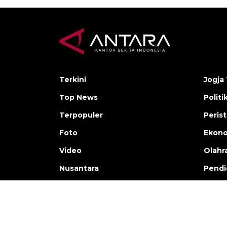
Terkini
Jogja 
Top News
Politi
Terpopuler
Peris
Foto
Ekon
Video
Olahr
Nusantara
Pendi
Copyright © ANTARA