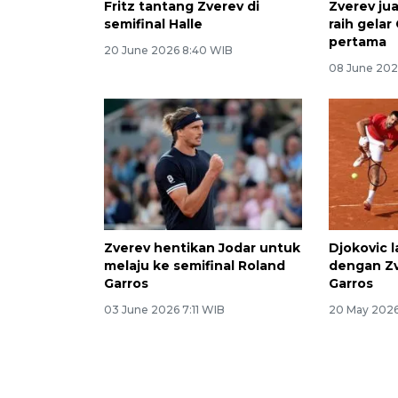
Fritz tantang Zverev di
Zverev jua
semifinal Halle
raih gelar
pertama
20 June 2026 8:40 WIB
08 June 202
Zverev hentikan Jodar untuk
Djokovic l
melaju ke semifinal Roland
dengan Zv
Garros
Garros
03 June 2026 7:11 WIB
20 May 2026