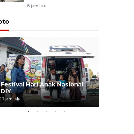
15 jam lalu
oto
Job Fair 
Festival Hari Anak Nasional
targetkan
DIY
kerja
13 jam lalu
06 August 20