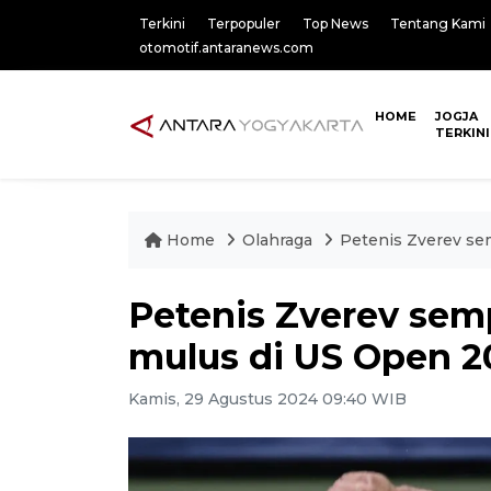
Terkini
Terpopuler
Top News
Tentang Kami
otomotif.antaranews.com
HOME
JOGJA
TERKINI
Home
Olahraga
Petenis Zverev sem
Petenis Zverev semp
mulus di US Open 2
Kamis, 29 Agustus 2024 09:40 WIB