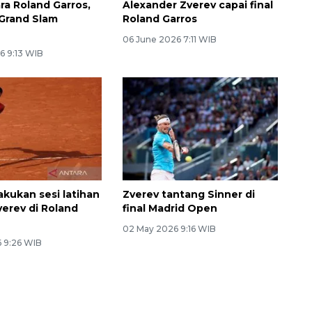
ra Roland Garros,
Alexander Zverev capai final
 Grand Slam
Roland Garros
06 June 2026 7:11 WIB
6 9:13 WIB
akukan sesi latihan
Zverev tantang Sinner di
erev di Roland
final Madrid Open
02 May 2026 9:16 WIB
 9:26 WIB