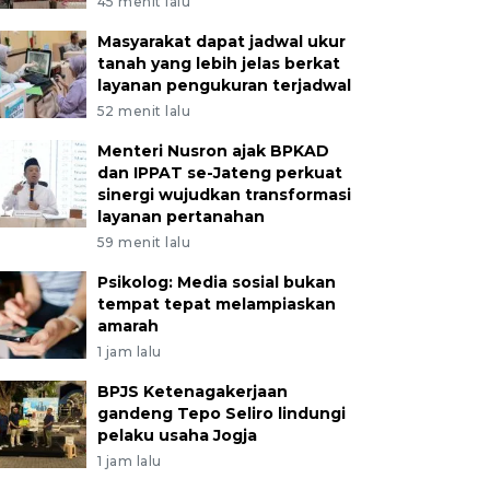
45 menit lalu
Masyarakat dapat jadwal ukur
tanah yang lebih jelas berkat
layanan pengukuran terjadwal
52 menit lalu
Menteri Nusron ajak BPKAD
dan IPPAT se-Jateng perkuat
sinergi wujudkan transformasi
layanan pertanahan
59 menit lalu
Psikolog: Media sosial bukan
tempat tepat melampiaskan
amarah
1 jam lalu
BPJS Ketenagakerjaan
gandeng Tepo Seliro lindungi
pelaku usaha Jogja
1 jam lalu