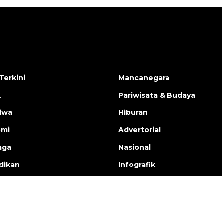
Terkini
Mancanegara
k
Pariwisata & Budaya
tiwa
Hiburan
omi
Advertorial
aga
Nasional
dikan
Infografik