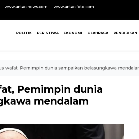
www.antaranews.com
www.antarafoto.com
POLITIK
PERISTIWA
EKONOMI
OLAHRAGA
PENDIDIKAN
kus wafat, Pemimpin dunia sampaikan belasungkawa mendala
fat, Pemimpin dunia
ngkawa mendalam