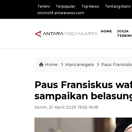
Terkini
Terpopuler
Top News
Tentang Kami
otomotif.antaranews.com
HOME
JOGJA
TERKINI
Home
Mancanegara
Paus Fransis
Paus Fransiskus wa
sampaikan belasu
Senin, 21 April 2025 19:55 WIB