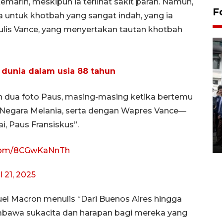
arin, meskipun ia terlihat sakit parah. Namun,
F
 untuk khotbah yang sangat indah, yang ia
tulis Vance, yang menyertakan tautan khotbah
 dunia dalam usia 88 tahun
 dua foto Paus, masing-masing ketika bertemu
BPJS Kesehatan Yogyakarta
 Negara Melania, serta dengan Wapres Vance—
perkuat sinergi dengan
i, Paus Fransiskus”.
ANTARA Biro DIY
03 August 2026 17:24 WIB
r.com/8CGwKaNnTh
l 21, 2025
el Macron menulis “Dari Buenos Aires hingga
mbawa sukacita dan harapan bagi mereka yang