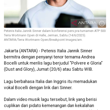
Petenis Italia Jannik Sinner dalam konferensi pers pra-turnamen ATP 500
Terra Wortmann Open di Halle, Jerman, Sabtu (14/6/2025).
ANTARA/Terra Wortmann Open/Breakpoint Images/am.
Jakarta (ANTARA) - Petenis Italia Jannik Sinner
bermitra dengan penyanyi tenor ternama Andrea
Bocelli untuk merilis lagu berjudul "Polvere e Gloria"
(Dust and Glory), Jumat (20/6) atau Sabtu WIB.
Lagu berbahasa Italia dan Inggris itu memadukan
vokal Bocelli dengan lirik dari Sinner.
Dalam video musik lagu tersebut, lirik yang berisi
cuplikan dari pidato kemenangan dan kekalahan