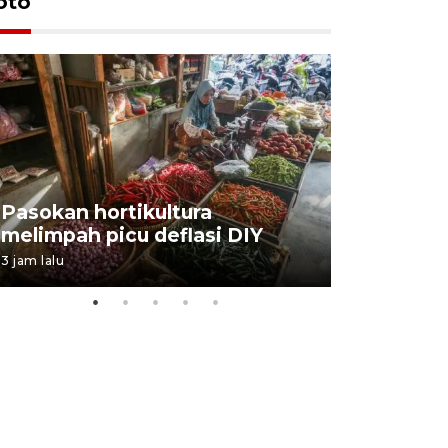
oto
BPJS Kes
Pasokan hortikultura
perkuat s
melimpah picu deflasi DIY
ANTARA B
3 jam lalu
03 August 202