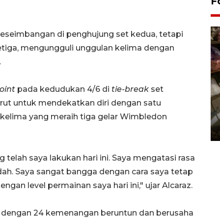
F
keseimbangan di penghujung set kedua, tetapi
ketiga, mengungguli unggulan kelima dengan
.
point
pada kedudukan 4/6 di
tie-break
set
rut untuk mendekatkan diri dengan satu
Bantul Creative Expo 2026
 kelima yang meraih tiga gelar Wimbledon
02 August 2026 0:49 WIB
elah saya lakukan hari ini. Saya mengatasi rasa
udah. Saya sangat bangga dengan cara saya tetap
ngan level permainan saya hari ini," ujar Alcaraz.
arir dengan 24 kemenangan beruntun dan berusaha