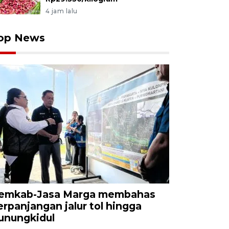
4 jam lalu
op News
emkab-Jasa Marga membahas
erpanjangan jalur tol hingga
unungkidul