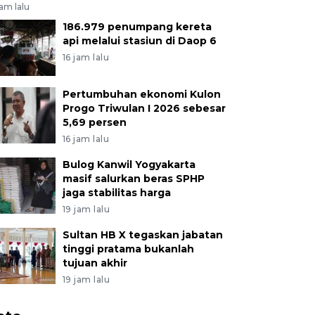
jam lalu
186.979 penumpang kereta
api melalui stasiun di Daop 6
16 jam lalu
Pertumbuhan ekonomi Kulon
Progo Triwulan I 2026 sebesar
5,69 persen
16 jam lalu
Bulog Kanwil Yogyakarta
masif salurkan beras SPHP
jaga stabilitas harga
19 jam lalu
Sultan HB X tegaskan jabatan
tinggi pratama bukanlah
tujuan akhir
19 jam lalu