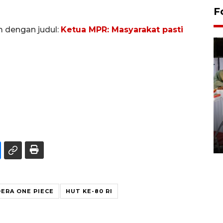
F
m dengan judul:
Ketua MPR: Masyarakat pasti
Pameran seni rupa karya
seniman neurodivergen
03 August 2026 13:03 WIB
ERA ONE PIECE
HUT KE-80 RI