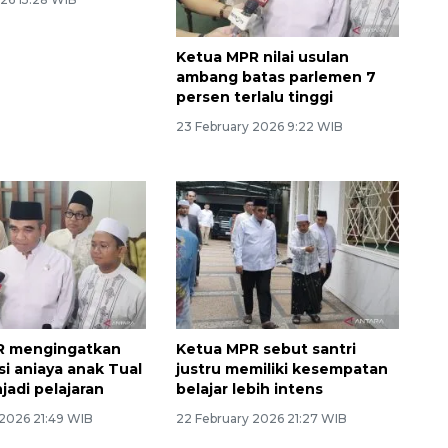
ng upaya
Ketua MPR nilai usulan
h redam konflik
ambang batas parlemen 7
an
persen terlalu tinggi
26 15:28 WIB
23 February 2026 9:22 WIB
R mengingatkan
Ketua MPR sebut santri
si aniaya anak Tual
justru memiliki kesempatan
jadi pelajaran
belajar lebih intens
 2026 21:49 WIB
22 February 2026 21:27 WIB