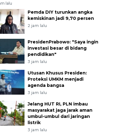
am lalu
Pemda DIY turunkan angka
kemiskinan jadi 9,70 persen
2 jam lalu
PresidenPrabowo: "Saya ingin
investasi besar di bidang
pendidikan"
3 jam lalu
Utusan Khusus Presiden:
Proteksi UMKM menjadi
agenda bangsa
3 jam lalu
Jelang HUT RI, PLN imbau
masyarakat jaga jarak aman
umbul-umbul dari jaringan
listrik
3 jam lalu