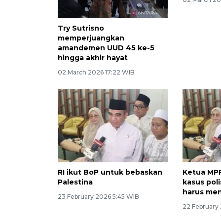
Try Sutrisno
MPR duku
memperjuangkan
pemerinta
amandemen UUD 45 ke-5
AS dan Ir
hingga akhir hayat
02 March 20
02 March 2026 17:22 WIB
RI ikut BoP untuk bebaskan
Ketua MP
Palestina
kasus poli
harus men
23 February 2026 5:45 WIB
22 February