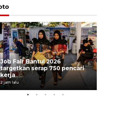
oto
Job Fair Bantul 2026
targetkan serap 750 pencari
Lelang b
kerja
Kejaksaa
2 jam lalu
7 jam lalu