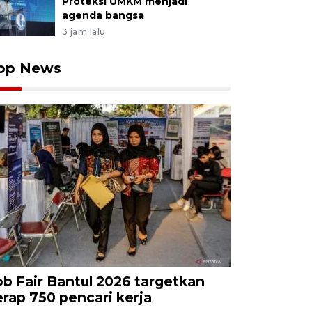
Proteksi UMKM menjadi
agenda bangsa
3 jam lalu
op News
ob Fair Bantul 2026 targetkan
erap 750 pencari kerja