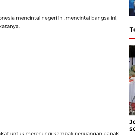
esia mencintai negeri ini, mencintai bangsa ini,
katanya.
T
J
s
akat untuk merenungi kembali perjuangan bapak