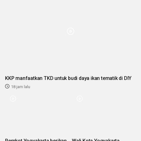
KKP manfaatkan TKD untuk budi daya ikan tematik di DIY
18 jam lalu
Pemkot Yogyakarta berikan
Wali Kota Yogyakarta