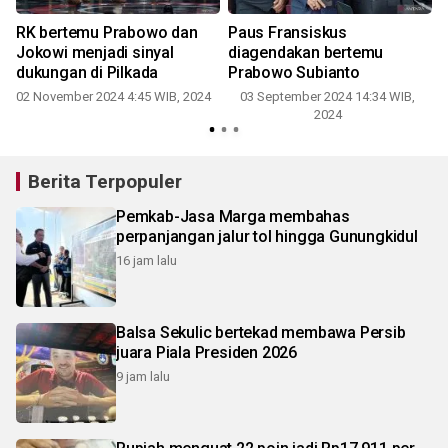
RK bertemu Prabowo dan
Paus Fransiskus
Jokowi menjadi sinyal
diagendakan bertemu
dukungan di Pilkada
Prabowo Subianto
1
02 November 2024 4:45 WIB, 2024
03 September 2024 14:34 WIB,
2024
Berita Terpopuler
Pemkab-Jasa Marga membahas
perpanjangan jalur tol hingga Gunungkidul
16 jam lalu
Balsa Sekulic bertekad membawa Persib
juara Piala Presiden 2026
9 jam lalu