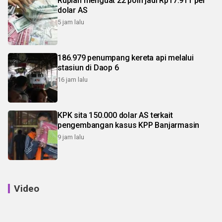
Rupiah menguat 22 poin jadi Rp17.911 per
dolar AS
5 jam lalu
186.979 penumpang kereta api melalui
stasiun di Daop 6
16 jam lalu
KPK sita 150.000 dolar AS terkait
pengembangan kasus KPP Banjarmasin
9 jam lalu
Video