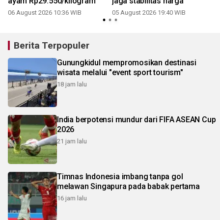
ayam Rp29.550/kilogram
jaga stabilitas harga
06 August 2026 10:36 WIB
05 August 2026 19:40 WIB
3
Berita Terpopuler
Gunungkidul mempromosikan destinasi
wisata melalui "event sport tourism"
18 jam lalu
India berpotensi mundur dari FIFA ASEAN Cup
2026
21 jam lalu
Timnas Indonesia imbang tanpa gol
melawan Singapura pada babak pertama
16 jam lalu