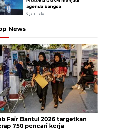
Proteksi UMKM menjadi
agenda bangsa
6 jam lalu
op News
ob Fair Bantul 2026 targetkan
erap 750 pencari kerja