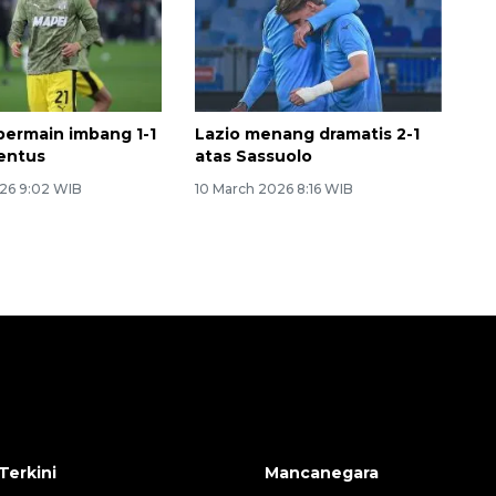
bermain imbang 1-1
Lazio menang dramatis 2-1
entus
atas Sassuolo
26 9:02 WIB
10 March 2026 8:16 WIB
Terkini
Mancanegara