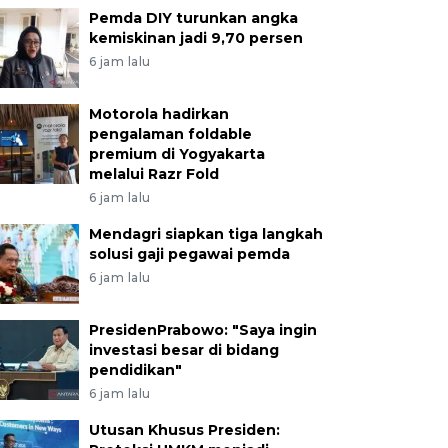
Pemda DIY turunkan angka
kemiskinan jadi 9,70 persen
6 jam lalu
Motorola hadirkan
pengalaman foldable
premium di Yogyakarta
melalui Razr Fold
6 jam lalu
Mendagri siapkan tiga langkah
solusi gaji pegawai pemda
6 jam lalu
PresidenPrabowo: "Saya ingin
investasi besar di bidang
pendidikan"
6 jam lalu
Utusan Khusus Presiden: