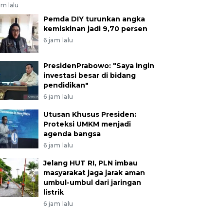
am lalu
Pemda DIY turunkan angka
kemiskinan jadi 9,70 persen
6 jam lalu
PresidenPrabowo: "Saya ingin
investasi besar di bidang
pendidikan"
6 jam lalu
Utusan Khusus Presiden:
Proteksi UMKM menjadi
agenda bangsa
6 jam lalu
Jelang HUT RI, PLN imbau
masyarakat jaga jarak aman
umbul-umbul dari jaringan
listrik
6 jam lalu