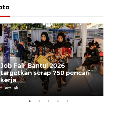
oto
Job Fair Bantul 2026
targetkan serap 750 pencari
Lelang b
kerja
Kejaksaa
5 jam lalu
10 jam lalu