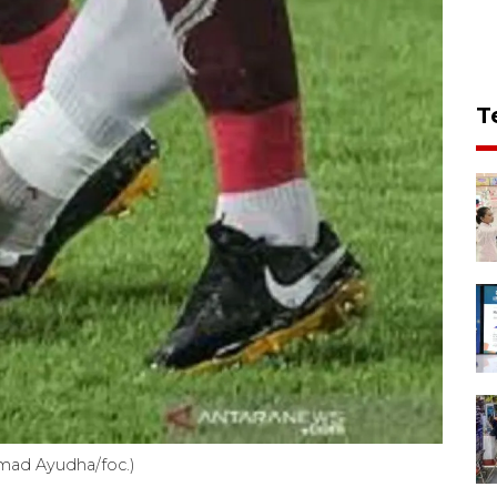
T
mad Ayudha/foc.)