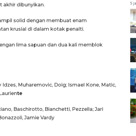
5 j
t akhir dibunyikan.
 tampil solid dengan membuat enam
n krusial di dalam kotak penalti.
n dengan lima sapuan dan dua kali memblok
ay Idzes, Muharemovic, Doig; Ismael Kone, Matic,
Laurien
te
ano, Baschirotto, Bianchetti, Pezzella; Jari
 Bonazzoli, Jamie Vardy