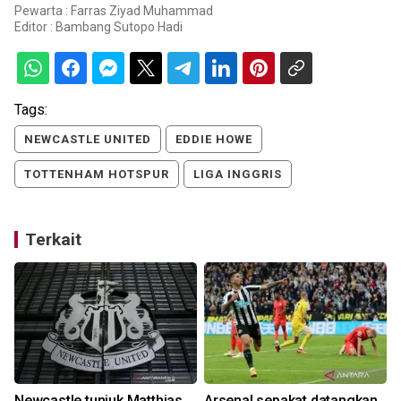
Pewarta : Farras Ziyad Muhammad
Editor :
Bambang Sutopo Hadi
Tags:
NEWCASTLE UNITED
EDDIE HOWE
TOTTENHAM HOTSPUR
LIGA INGGRIS
Terkait
Newcastle tunjuk Matthias
Arsenal sepakat datangkan