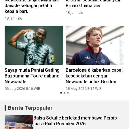
Jaissle sebagai pelatih
Bruno Guimaraes
kepala baru
18 jam lalu
18 jam lalu
1
Sayap muda Pantai Gading
Barcelona dikabarkan capai
-
Bazoumana Toure gabung
kesepakatan dengan
Newcastle
Newcastle untuk Gordon
06 July 2026 8:16 WIB
28 May 2026 8:14 WIB
Berita Terpopuler
Balsa Sekulic bertekad membawa Persib
juara Piala Presiden 2026