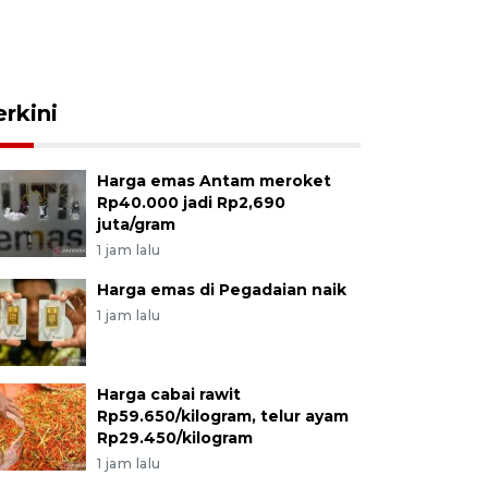
erkini
Harga emas Antam meroket
Rp40.000 jadi Rp2,690
juta/gram
1 jam lalu
Harga emas di Pegadaian naik
1 jam lalu
Harga cabai rawit
Rp59.650/kilogram, telur ayam
Rp29.450/kilogram
1 jam lalu