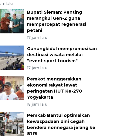
jam lalu
Bupati Sleman: Penting
merangkul Gen-Z guna
mempercepat regenerasi
petani
17 jam lalu
Gunungkidul mempromosikan
destinasi wisata melalui
"event sport tourism"
17 jam lalu
Pemkot menggerakkan
ekonomi rakyat lewat
peringatan HUT Ke-270
Yogyakarta
18 jam lalu
Pemkab Bantul optimalkan
kewaspadaan dini cegah
bendera nonnegara jelang ke
81 RI