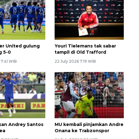
r United gulung
Youri Tielemans tak sabar
g 5-0
tampil di Old Trafford
 7:41 WIB
22 July 2026 7:19 WIB
kan Andrey Santos
MU kembali pinjamkan Andre
sea
Onana ke Trabzonspor