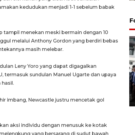
amakan kedudukan menjadi 1-1 sebelum babak
F
p tampil menekan meski bermain dengan 10
ggul melalui Anthony Gordon yang berdiri bebas
ntekannya masih melebar.
ulan Leny Yoro yang dapat digagalkan
MU, termasuk sundulan Manuel Ugarte dan upaya
BPJS Kesehatan Yogyakarta
hasil.
perkuat sinergi dengan
ANTARA Biro DIY
03 August 2026 17:24 WIB
ir imbang, Newcastle justru mencetak gol
kan aksi individu dengan menusuk ke kotak
melengkung yang bersarang di sudut bawah