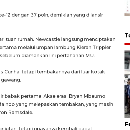
ke-12 dengan 37 poin, demikian yang dilansir
T
ari tuan rumah. Newcastle langsung menciptakan
rtama melalui umpan lambung Kieran Trippier
ebelum diamankan lini pertahanan MU.
Cunha, tetapi tembakannya dari luar kotak
r gawang.
r babak pertama. Akselerasi Bryan Mbeumo
Mainoo yang melepaskan tembakan, yang masih
aron Ramsdale.
F
njutan, tetapi upayanya kembali gagal