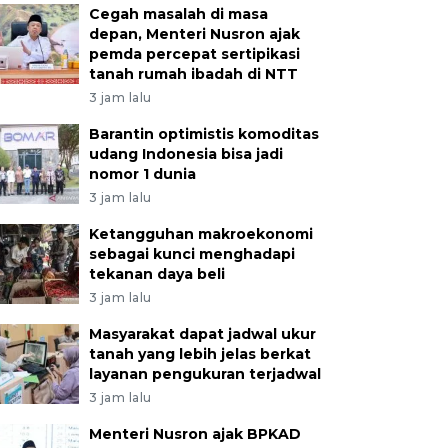
Cegah masalah di masa
depan, Menteri Nusron ajak
pemda percepat sertipikasi
tanah rumah ibadah di NTT
3 jam lalu
Barantin optimistis komoditas
udang Indonesia bisa jadi
nomor 1 dunia
3 jam lalu
Ketangguhan makroekonomi
sebagai kunci menghadapi
tekanan daya beli
3 jam lalu
Masyarakat dapat jadwal ukur
tanah yang lebih jelas berkat
layanan pengukuran terjadwal
3 jam lalu
Menteri Nusron ajak BPKAD