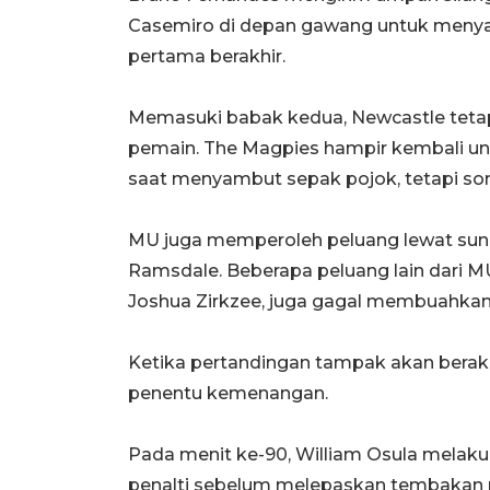
Casemiro di depan gawang untuk meny
pertama berakhir.
Memasuki babak kedua, Newcastle teta
pemain. The Magpies hampir kembali un
saat menyambut sepak pojok, tetapi so
MU juga memperoleh peluang lewat sund
Ramsdale. Beberapa peluang lain dari 
Joshua Zirkzee, juga gagal membuahkan 
Ketika pertandingan tampak akan berakh
penentu kemenangan.
Pada menit ke-90, William Osula melaku
penalti sebelum melepaskan tembakan 