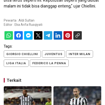
bisa terus seperti ini. Keputusan seperti yang dibuat
malam ini tidak bisa dianggap enteng," ujar Chiellini.
Pewarta : Aldi Sultan
Editor :
Eka Arifa Rusqiyati
Tags:
GIORGIO CHIELLINI
JUVENTUS
INTER MILAN
LIGA ITALIA
FEDERICO LA PENNA
Terkait