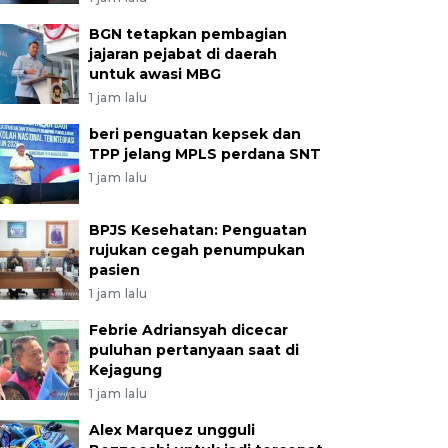
BGN tetapkan pembagian
jajaran pejabat di daerah
untuk awasi MBG
1 jam lalu
beri penguatan kepsek dan
TPP jelang MPLS perdana SNT
1 jam lalu
BPJS Kesehatan: Penguatan
rujukan cegah penumpukan
pasien
1 jam lalu
Febrie Adriansyah dicecar
puluhan pertanyaan saat di
Kejagung
1 jam lalu
Alex Marquez ungguli