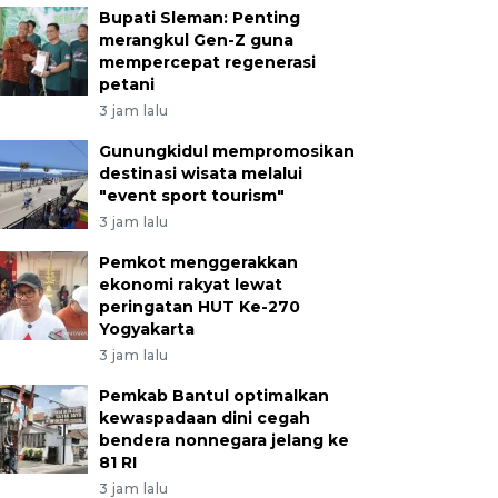
Bupati Sleman: Penting
merangkul Gen-Z guna
mempercepat regenerasi
petani
3 jam lalu
Gunungkidul mempromosikan
destinasi wisata melalui
"event sport tourism"
3 jam lalu
Pemkot menggerakkan
ekonomi rakyat lewat
peringatan HUT Ke-270
Yogyakarta
3 jam lalu
Pemkab Bantul optimalkan
kewaspadaan dini cegah
bendera nonnegara jelang ke
81 RI
3 jam lalu