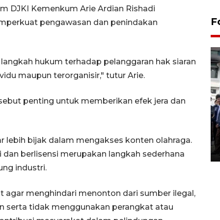
um DJKI Kemenkum Arie Ardian Rishadi
F
mperkuat pengawasan dan penindakan
 langkah hukum terhadap pelanggaran hak siaran
vidu maupun terorganisir," tutur Arie.
ebut penting untuk memberikan efek jera dan
BPJS Kesehatan Yogyakarta
perkuat sinergi dengan
ANTARA Biro DIY
 lebih bijak dalam mengakses konten olahraga.
03 August 2026 17:24 WIB
 dan berlisensi merupakan langkah sederhana
g industri.
 agar menghindari menonton dari sumber ilegal,
in serta tidak menggunakan perangkat atau