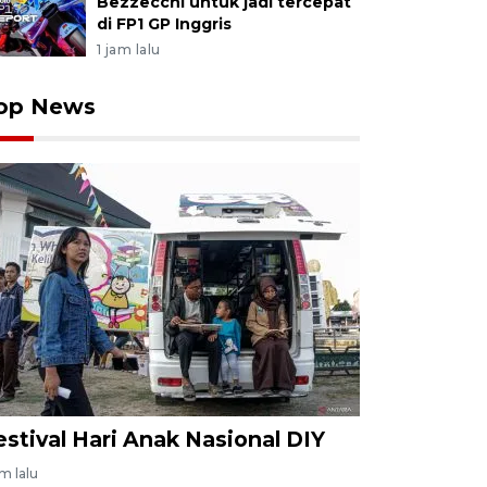
Bezzecchi untuk jadi tercepat
di FP1 GP Inggris
1 jam lalu
op News
estival Hari Anak Nasional DIY
am lalu