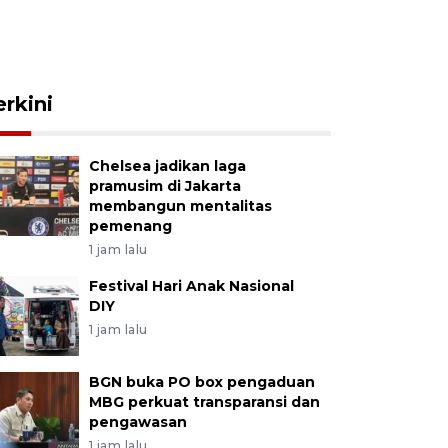
erkini
Chelsea jadikan laga
pramusim di Jakarta
membangun mentalitas
pemenang
1 jam lalu
Festival Hari Anak Nasional
DIY
1 jam lalu
BGN buka PO box pengaduan
MBG perkuat transparansi dan
pengawasan
1 jam lalu