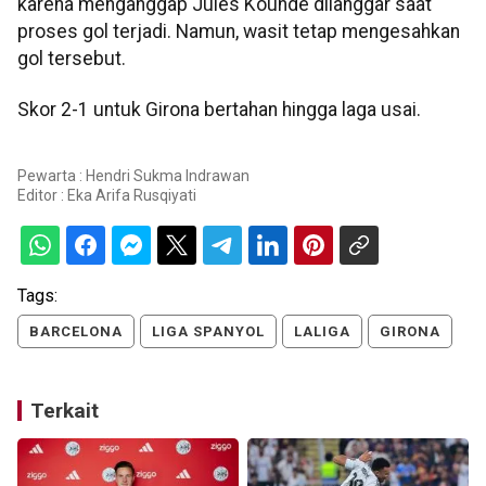
karena menganggap Jules Kounde dilanggar saat
proses gol terjadi. Namun, wasit tetap mengesahkan
gol tersebut.
Skor 2-1 untuk Girona bertahan hingga laga usai.
Pewarta : Hendri Sukma Indrawan
Editor :
Eka Arifa Rusqiyati
Tags:
BARCELONA
LIGA SPANYOL
LALIGA
GIRONA
Terkait