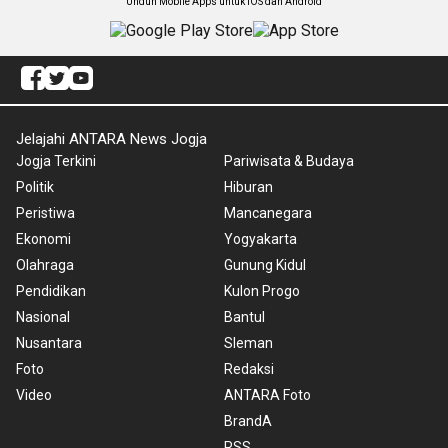
Unduh Mobile Apps untuk iOS dan Android
Jelajahi ANTARA News Jogja
Jogja Terkini
Pariwisata & Budaya
Politik
Hiburan
Peristiwa
Mancanegara
Ekonomi
Yogyakarta
Olahraga
Gunung Kidul
Pendidikan
Kulon Progo
Nasional
Bantul
Nusantara
Sleman
Foto
Redaksi
Video
ANTARA Foto
BrandA
RSS