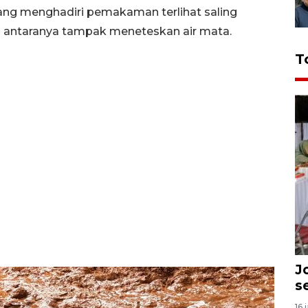
yang menghadiri pemakaman terlihat saling
i antaranya tampak meneteskan air mata.
T
J
s
16 