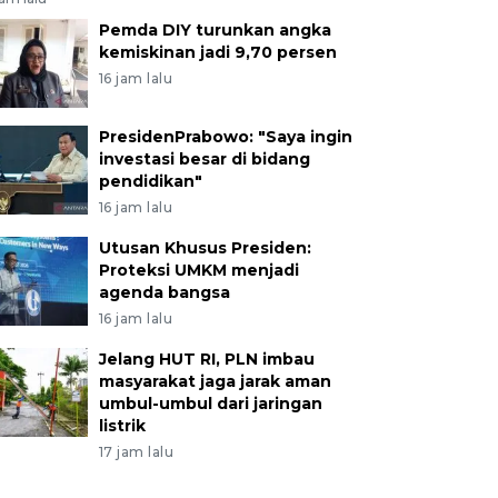
Pemda DIY turunkan angka
kemiskinan jadi 9,70 persen
16 jam lalu
PresidenPrabowo: "Saya ingin
investasi besar di bidang
pendidikan"
16 jam lalu
Utusan Khusus Presiden:
Proteksi UMKM menjadi
agenda bangsa
16 jam lalu
Jelang HUT RI, PLN imbau
masyarakat jaga jarak aman
umbul-umbul dari jaringan
listrik
17 jam lalu