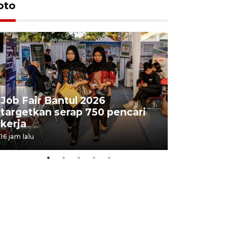
oto
Job Fair Bantul 2026
targetkan serap 750 pencari
Lelang b
kerja
Kejaksaa
16 jam lalu
20 jam lalu