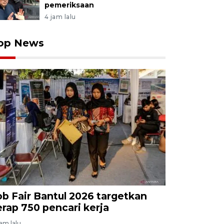
pemeriksaan
4 jam lalu
op News
ob Fair Bantul 2026 targetkan
erap 750 pencari kerja
jam lalu