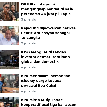
DPR RI minta polisi
mengungkap bandar di balik
peredaran 46 juta pil koplo
3 jam lalu
Kejagung dijadwalkan periksa
Febrie Adriansyah sebagai
tersangka
3 jam lalu
IHSG menguat di tengah
investor cermati sentimen
global dan domestik
4 jam lalu
KPK mendalami pemberian
Blueray Cargo kepada
pegawai Bea Cukai
4 jam lalu
KPK minta Rudy Tanoe
kooperatif usai tiga kali absen