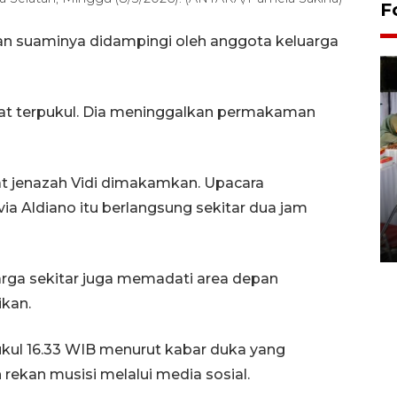
F
n suaminya didampingi oleh anggota keluarga
gat terpukul. Dia meninggalkan permakaman
 jenazah Vidi dimakamkan. Upacara
Pameran seni rupa karya
 Aldiano itu berlangsung sekitar dua jam
seniman neurodivergen
03 August 2026 13:03 WIB
warga sekitar juga memadati area depan
kan.
ukul 16.33 WIB menurut kabar duka yang
rekan musisi melalui media sosial.