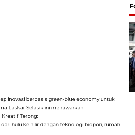
F
BPJS Kesehatan Yogyakarta
perkuat sinergi dengan
ANTARA Biro DIY
03 August 2026 17:24 WIB
sep inovasi berbasis green-blue economy untuk
ma Laskar Selasik ini menawarkan
 Kreatif Terong:
dari hulu ke hilir dengan teknologi biopori, rumah