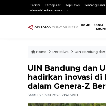
Terkini
Terpopuler
Top News
Tentang Kami
otomotif.antaranews.com
HOME
JOGJA
TERKINI
Home
Peristiwa
UIN Bandung dan 
UIN Bandung dan U
hadirkan inovasi di
dalam Genera-Z Ber
Sabtu, 23 Mei 2026 21:41 WIB