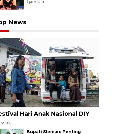
1 jam lalu
op News
estival Hari Anak Nasional DIY
jam lalu
Bupati Sleman: Penting