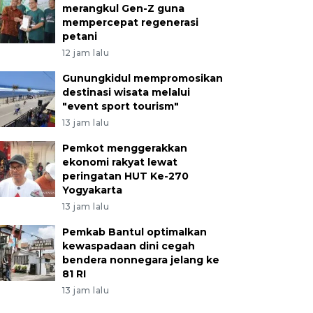
merangkul Gen-Z guna
mempercepat regenerasi
petani
12 jam lalu
Gunungkidul mempromosikan
destinasi wisata melalui
"event sport tourism"
13 jam lalu
Pemkot menggerakkan
ekonomi rakyat lewat
peringatan HUT Ke-270
Yogyakarta
13 jam lalu
Pemkab Bantul optimalkan
kewaspadaan dini cegah
bendera nonnegara jelang ke
81 RI
13 jam lalu