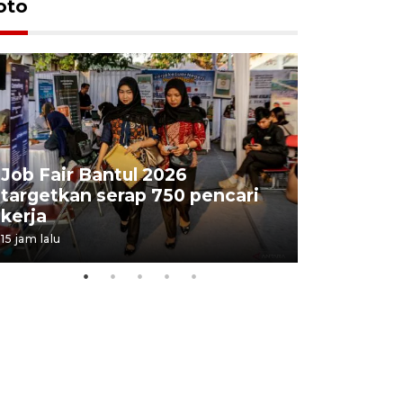
oto
Job Fair Bantul 2026
targetkan serap 750 pencari
Lelang b
kerja
Kejaksaa
15 jam lalu
19 jam lalu