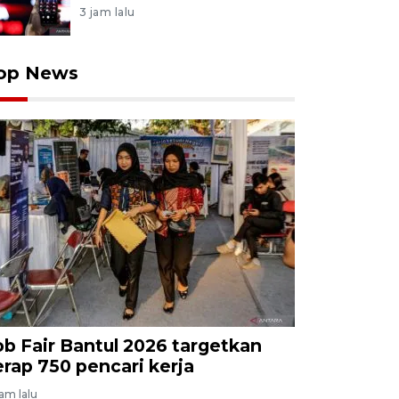
3 jam lalu
op News
ob Fair Bantul 2026 targetkan
erap 750 pencari kerja
jam lalu