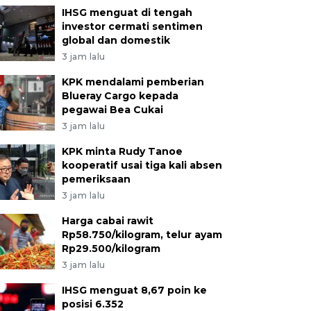
IHSG menguat di tengah
investor cermati sentimen
global dan domestik
3 jam lalu
KPK mendalami pemberian
Blueray Cargo kepada
pegawai Bea Cukai
3 jam lalu
KPK minta Rudy Tanoe
kooperatif usai tiga kali absen
pemeriksaan
3 jam lalu
Harga cabai rawit
Rp58.750/kilogram, telur ayam
Rp29.500/kilogram
3 jam lalu
IHSG menguat 8,67 poin ke
posisi 6.352