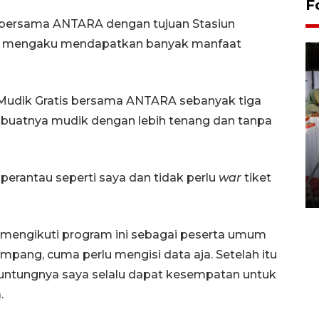
F
k bersama ANTARA dengan tujuan Stasiun
na, mengaku mendapatkan banyak manfaat
 Mudik Gratis bersama ANTARA sebanyak tiga
mbuatnya mudik dengan lebih tenang dan tanpa
Pameran seni rupa karya
seniman neurodivergen
perantau seperti saya dan tidak perlu
war
tiket
03 August 2026 13:03 WIB
 mengikuti program ini sebagai peserta umum
pang, cuma perlu mengisi data aja. Setelah itu
eruntungnya saya selalu dapat kesempatan untuk
.