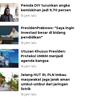
Pemda DIY turunkan angka
kemiskinan jadi 9,70 persen
15 jam lalu
PresidenPrabowo: "Saya ingin
investasi besar di bidang
pendidikan"
16 jam lalu
Utusan Khusus Presiden:
Proteksi UMKM menjadi
agenda bangsa
16 jam lalu
Jelang HUT RI, PLN imbau
masyarakat jaga jarak aman
umbul-umbul dari jaringan
listrik
16 jam lalu