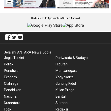
Unduh Mobile Apps untuk iOS dan Android
Jelajahi ANTARA News Jogja
Jogja Terkini
Pariwisata & Budaya
Politik
Hiburan
Peristiwa
Mancanegara
Ekonomi
Yogyakarta
Olahraga
Gunung Kidul
Pendidikan
Kulon Progo
Nasional
Bantul
Nusantara
Sleman
Foto
Redaksi