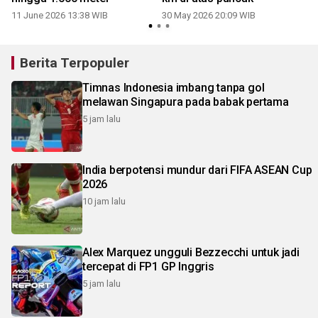
11 June 2026 13:38 WIB
30 May 2026 20:09 WIB
Berita Terpopuler
Timnas Indonesia imbang tanpa gol
melawan Singapura pada babak pertama
5 jam lalu
India berpotensi mundur dari FIFA ASEAN Cup
2026
10 jam lalu
Alex Marquez ungguli Bezzecchi untuk jadi
tercepat di FP1 GP Inggris
5 jam lalu