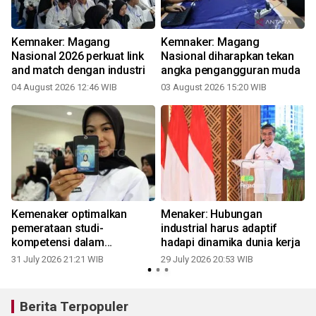
Kemnaker: Magang
Kemnaker: Magang
Nasional 2026 perkuat link
Nasional diharapkan tekan
and match dengan industri
angka pengangguran muda
04 August 2026 12:46 WIB
03 August 2026 15:20 WIB
2
Kemenaker optimalkan
Menaker: Hubungan
pemerataan studi-
industrial harus adaptif
kompetensi dalam
hadapi dinamika dunia kerja
MagangHub 2026
31 July 2026 21:21 WIB
29 July 2026 20:53 WIB
2
Berita Terpopuler