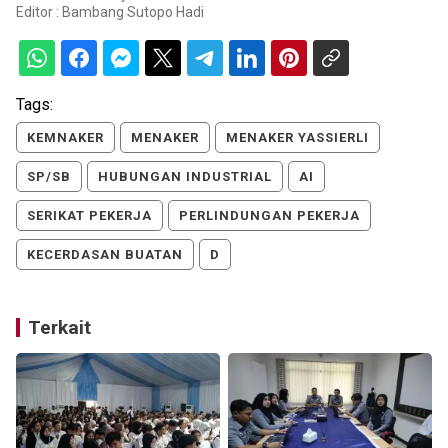
Editor :
Bambang Sutopo Hadi
Tags:
KEMNAKER
MENAKER
MENAKER YASSIERLI
SP/SB
HUBUNGAN INDUSTRIAL
AI
SERIKAT PEKERJA
PERLINDUNGAN PEKERJA
KECERDASAN BUATAN
D
Terkait