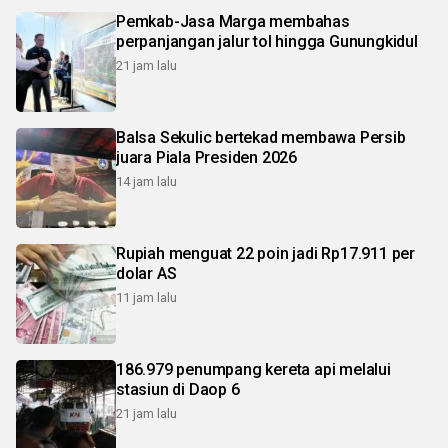
Pemkab-Jasa Marga membahas
perpanjangan jalur tol hingga Gunungkidul
21 jam lalu
Balsa Sekulic bertekad membawa Persib
juara Piala Presiden 2026
14 jam lalu
Rupiah menguat 22 poin jadi Rp17.911 per
dolar AS
11 jam lalu
186.979 penumpang kereta api melalui
stasiun di Daop 6
21 jam lalu