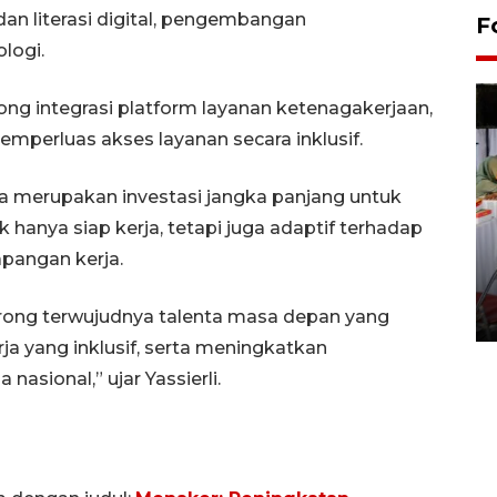
an literasi digital, pengembangan
F
logi.
ng integrasi platform layanan ketenagakerjaan,
mperluas akses layanan secara inklusif.
a merupakan investasi jangka panjang untuk
 hanya siap kerja, tetapi juga adaptif terhadap
Pameran seni rupa karya
pangan kerja.
seniman neurodivergen
03 August 2026 13:03 WIB
orong terwujudnya talenta masa depan yang
 yang inklusif, serta meningkatkan
nasional,” ujar Yassierli.