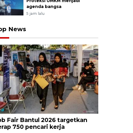
Proteksi UMKM menjadi
agenda bangsa
5 jam lalu
op News
ob Fair Bantul 2026 targetkan
erap 750 pencari kerja