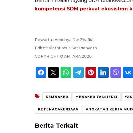
Berita ini telah tayang di Antaranews.co
kompetensi SDM perkuat ekosistem k
Pewarta :
Arnidhya Nur Zhafira
Editor:
Victorianus Sat Pranyoto
COPYRIGHT ©
ANTARA
2026
KEMNAKER
MENAKER YASSIERLI
YAS
KETENAGAKERJAAN
ANGKATAN KERJA MU
Berita Terkait