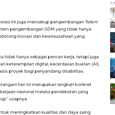
4 j
borasi ini juga mencakup pengembangan
Talent
istem pengembangan SDM yang tidak hanya
endorong inovasi dan kewirausahaan yang
a tidak hanya sebagai pencari kerja, tetapi juga
n keterampilan digital, kecerdasan buatan (AI),
sis proyek bagi penyandang disabilitas.
angani hari ini merupakan langkah konkret
erjaan nasional melalui pendekatan yang
ogi,” ucapnya.
n untuk meningkatkan kualitas dan daya saing