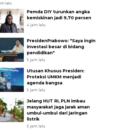
am lalu
Pemda DIY turunkan angka
kemiskinan jadi 9,70 persen
4 jam lalu
PresidenPrabowo: "Saya ingin
investasi besar di bidang
pendidikan"
5 jam lalu
Utusan Khusus Presiden:
Proteksi UMKM menjadi
agenda bangsa
5 jam lalu
Jelang HUT RI, PLN imbau
masyarakat jaga jarak aman
umbul-umbul dari jaringan
listrik
5 jam lalu