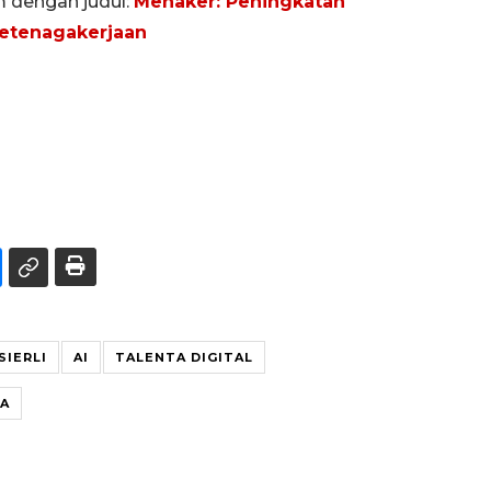
m dengan judul:
Menaker: Peningkatan
etenagakerjaan
SIERLI
AI
TALENTA DIGITAL
DA