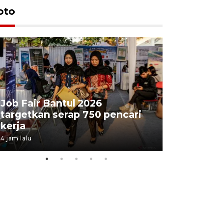
oto
Job Fair Bantul 2026
targetkan serap 750 pencari
Lelang b
kerja
Kejaksaa
4 jam lalu
9 jam lalu