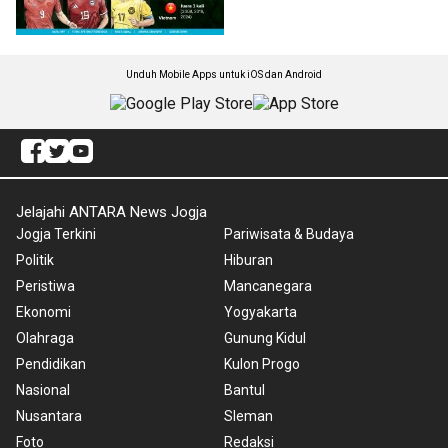
Unduh Mobile Apps untuk iOS dan Android
Jelajahi ANTARA News Jogja
Jogja Terkini
Pariwisata & Budaya
Politik
Hiburan
Peristiwa
Mancanegara
Ekonomi
Yogyakarta
Olahraga
Gunung Kidul
Pendidikan
Kulon Progo
Nasional
Bantul
Nusantara
Sleman
Foto
Redaksi