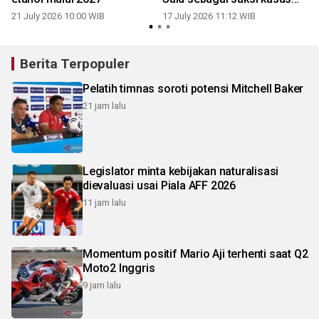
Petral
21 July 2026 10:00 WIB
17 July 2026 11:12 WIB
Berita Terpopuler
Pelatih timnas soroti potensi Mitchell Baker
21 jam lalu
Legislator minta kebijakan naturalisasi
dievaluasi usai Piala AFF 2026
11 jam lalu
Momentum positif Mario Aji terhenti saat Q2
Moto2 Inggris
9 jam lalu