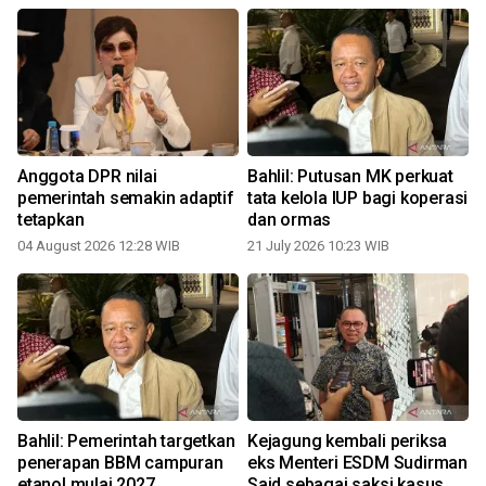
Anggota DPR nilai
Bahlil: Putusan MK perkuat
e
pemerintah semakin adaptif
tata kelola IUP bagi koperasi
tetapkan
dan ormas
04 August 2026 12:28 WIB
21 July 2026 10:23 WIB
1
Bahlil: Pemerintah targetkan
Kejagung kembali periksa
penerapan BBM campuran
eks Menteri ESDM Sudirman
etanol mulai 2027
Said sebagai saksi kasus