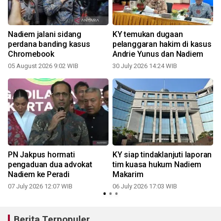
Nadiem jalani sidang
KY temukan dugaan
perdana banding kasus
pelanggaran hakim di kasus
Chromebook
Andrie Yunus dan Nadiem
05 August 2026 9:02 WIB
30 July 2026 14:24 WIB
0
PN Jakpus hormati
KY siap tindaklanjuti laporan
pengaduan dua advokat
tim kuasa hukum Nadiem
Nadiem ke Peradi
Makarim
07 July 2026 12:07 WIB
06 July 2026 17:03 WIB
Berita Terpopuler