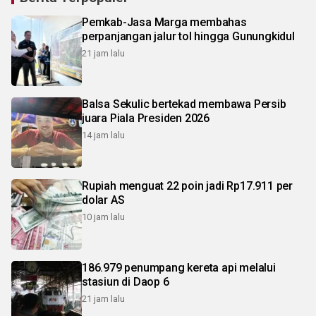
Pemkab-Jasa Marga membahas
perpanjangan jalur tol hingga Gunungkidul
21 jam lalu
Balsa Sekulic bertekad membawa Persib
juara Piala Presiden 2026
14 jam lalu
Rupiah menguat 22 poin jadi Rp17.911 per
dolar AS
10 jam lalu
186.979 penumpang kereta api melalui
stasiun di Daop 6
21 jam lalu