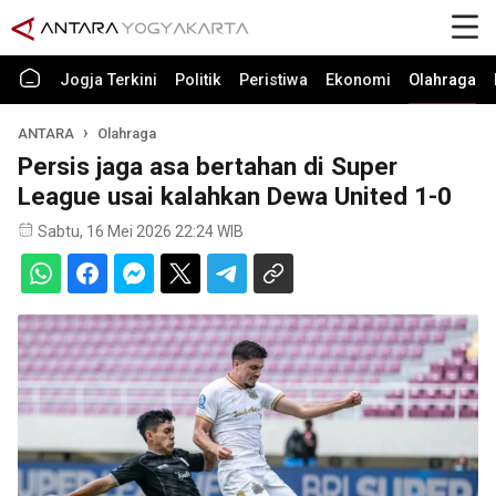
Jogja Terkini
Politik
Peristiwa
Ekonomi
Olahraga
ANTARA
Olahraga
Persis jaga asa bertahan di Super
League usai kalahkan Dewa United 1-0
Sabtu, 16 Mei 2026 22:24 WIB