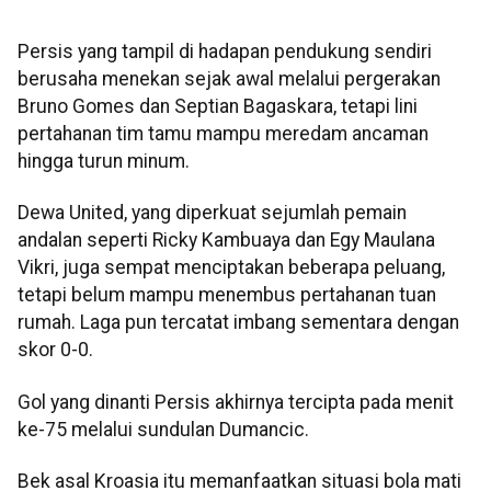
Persis yang tampil di hadapan pendukung sendiri
berusaha menekan sejak awal melalui pergerakan
Bruno Gomes dan Septian Bagaskara, tetapi lini
pertahanan tim tamu mampu meredam ancaman
hingga turun minum.
Dewa United, yang diperkuat sejumlah pemain
andalan seperti Ricky Kambuaya dan Egy Maulana
Vikri, juga sempat menciptakan beberapa peluang,
tetapi belum mampu menembus pertahanan tuan
rumah. Laga pun tercatat imbang sementara dengan
skor 0-0.
Gol yang dinanti Persis akhirnya tercipta pada menit
ke-75 melalui sundulan Dumancic.
Bek asal Kroasia itu memanfaatkan situasi bola mati