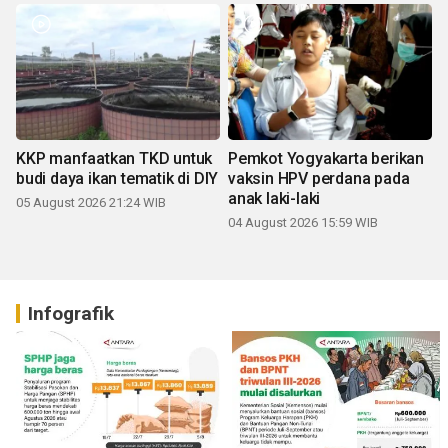
KKP manfaatkan TKD untuk
Pemkot Yogyakarta berikan
budi daya ikan tematik di DIY
vaksin HPV perdana pada
anak laki-laki
05 August 2026 21:24 WIB
04 August 2026 15:59 WIB
Infografik