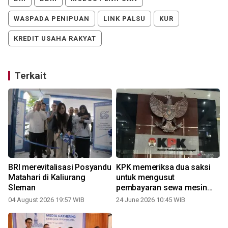
WASPADA PENIPUAN
LINK PALSU
KUR
KREDIT USAHA RAKYAT
Terkait
BRI merevitalisasi Posyandu
KPK memeriksa dua saksi
Matahari di Kaliurang
untuk mengusut
Sleman
pembayaran sewa mesin
EDC bank BUMN
04 August 2026 19:57 WIB
24 June 2026 10:45 WIB