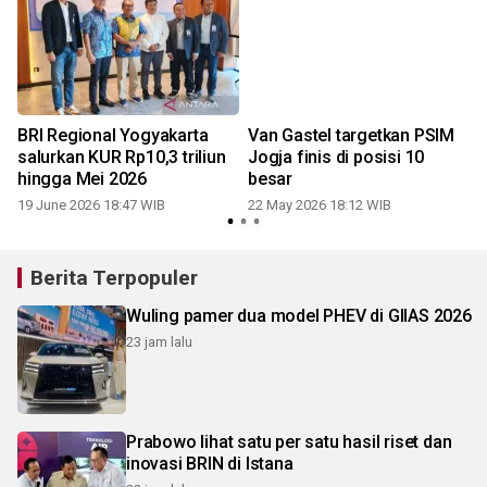
BRI Regional Yogyakarta
Van Gastel targetkan PSIM
salurkan KUR Rp10,3 triliun
Jogja finis di posisi 10
hingga Mei 2026
besar
19 June 2026 18:47 WIB
22 May 2026 18:12 WIB
1
Berita Terpopuler
Wuling pamer dua model PHEV di GIIAS 2026
23 jam lalu
Prabowo lihat satu per satu hasil riset dan
inovasi BRIN di Istana