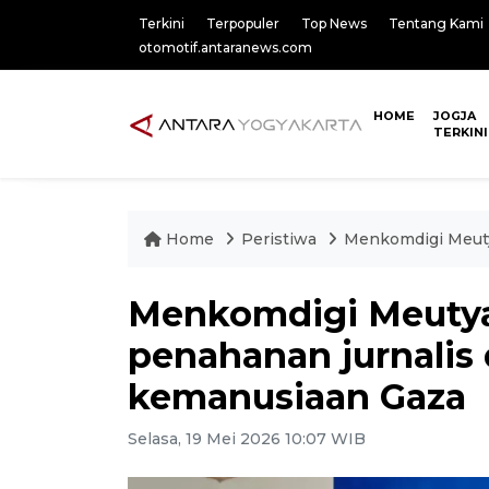
Terkini
Terpopuler
Top News
Tentang Kami
otomotif.antaranews.com
HOME
JOGJA
TERKINI
Home
Peristiwa
Menkomdigi Meuty
Menkomdigi Meutya
penahanan jurnalis
kemanusiaan Gaza
Selasa, 19 Mei 2026 10:07 WIB