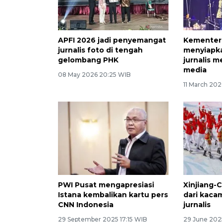
APFI 2026 jadi penyemangat
Kementer
jurnalis foto di tengah
menyiapka
gelombang PHK
jurnalis m
media
08 May 2026 20:25 WIB
11 March 202
PWI Pusat mengapresiasi
Xinjiang-
Istana kembalikan kartu pers
dari kaca
CNN Indonesia
jurnalis
29 September 2025 17:15 WIB
29 June 202