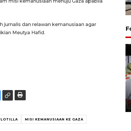
alam misi kemanusiaan menuju Gaza apabila
h jurnalis dan relawan kemanusiaan agar
F
ikian Meutya Hafid.
Pameran seni rupa karya
seniman neurodivergen
03 August 2026 13:03 WIB
FLOTILLA
MISI KEMANUSIAAN KE GAZA