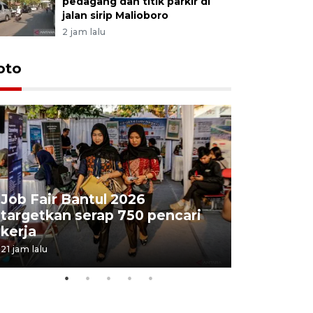
pedagang dan titik parkir di
jalan sirip Malioboro
2 jam lalu
oto
Job Fair Bantul 2026
targetkan serap 750 pencari
Lelang b
kerja
Kejaksaa
21 jam lalu
06 August 202