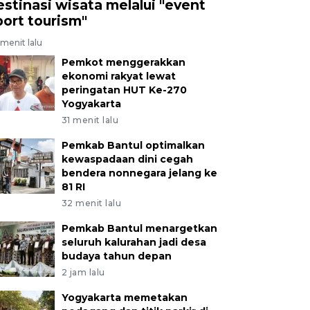
estinasi wisata melalui "event
port tourism"
menit lalu
Pemkot menggerakkan
ekonomi rakyat lewat
peringatan HUT Ke-270
Yogyakarta
31 menit lalu
Pemkab Bantul optimalkan
kewaspadaan dini cegah
bendera nonnegara jelang ke
81 RI
32 menit lalu
Pemkab Bantul menargetkan
seluruh kalurahan jadi desa
budaya tahun depan
2 jam lalu
Yogyakarta memetakan