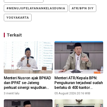
#MENUJUPELAYANANKELASDUNIA
ATR/BPN DIY
YOGYAKARTA
Terkait
Menteri Nusron ajak BPKAD
Menteri ATR/Kepala BPN:
dan IPPAT se-Jateng
Pengukuran terjadwal sudah
perkuat sinergi wujudkan
berlaku di 400 kantor
h
transformasi layanan
pertanahan
3 menit lalu
05 August 2026 20:16 WIB
pertanahan