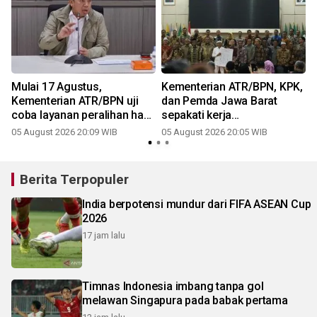
Mulai 17 Agustus,
Kementerian ATR/BPN, KPK,
Kementerian ATR/BPN uji
dan Pemda Jawa Barat
coba layanan peralihan hak
sepakati kerja
10 hari di 15 kantah
samapencegahan korupsi
05 August 2026 20:09 WIB
05 August 2026 20:05 WIB
2
Berita Terpopuler
India berpotensi mundur dari FIFA ASEAN Cup
2026
17 jam lalu
Timnas Indonesia imbang tanpa gol
melawan Singapura pada babak pertama