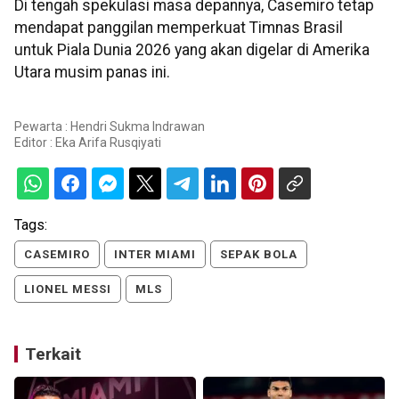
Di tengah spekulasi masa depannya, Casemiro tetap
mendapat panggilan memperkuat Timnas Brasil
untuk Piala Dunia 2026 yang akan digelar di Amerika
Utara musim panas ini.
Pewarta : Hendri Sukma Indrawan
Editor :
Eka Arifa Rusqiyati
Tags:
CASEMIRO
INTER MIAMI
SEPAK BOLA
LIONEL MESSI
MLS
Terkait