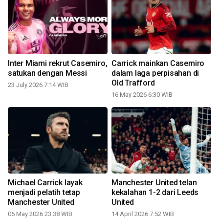
n
Inter Miami rekrut Casemiro,
Carrick mainkan Casemiro
satukan dengan Messi
dalam laga perpisahan di
Old Trafford
23 July 2026 7:14 WIB
16 May 2026 6:30 WIB
Michael Carrick layak
Manchester United telan
menjadi pelatih tetap
kekalahan 1-2 dari Leeds
Manchester United
United
06 May 2026 23:38 WIB
14 April 2026 7:52 WIB