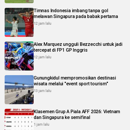
Timnas Indonesia imbang tanpa gol
melawan Singapura pada babak pertama
12 jam lalu
Alex Marquez ungguli Bezzecchi untuk jadi
tercepat di FP1 GP Inggris
12 jam lalu
Gunungkidul mempromosikan destinasi
wisata melalui "event sport tourism"
13 jam lalu
Klasemen Grup A Piala AFF 2026: Vietnam
dan Singapura ke semifinal
1 jam lalu