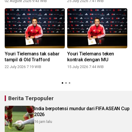
02 August 2026 9:43 WIB
25 July 2026 7:41 WIB
0
Youri Tielemans tak sabar
Youri Tielemans teken
tampil di Old Trafford
kontrak dengan MU
22 July 2026 7:19 WIB
15 July 2026 7:44 WIB
Berita Terpopuler
India berpotensi mundur dari FIFA ASEAN Cup
2026
16 jam lalu