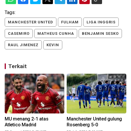
Tags:
MANCHESTER UNITED
FULHAM
LIGA INGGRIS
CASEMIRO
MATHEUS CUNHA
BENJAMIN SESKO
RAUL JIMENEZ
KEVIN
Terkait
MU menang 2-1 atas
Manchester United gulung
Atletico Madrid
Rosenberg 5-0