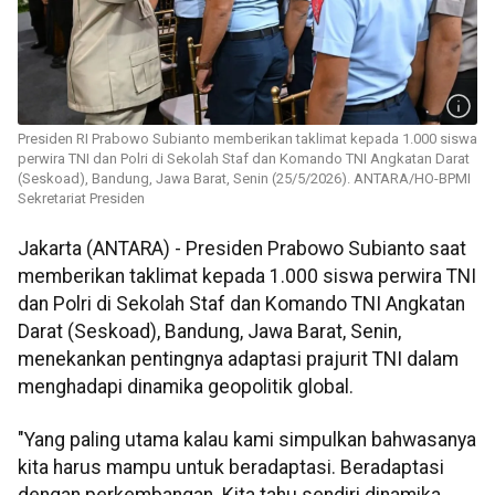
Presiden RI Prabowo Subianto memberikan taklimat kepada 1.000 siswa
perwira TNI dan Polri di Sekolah Staf dan Komando TNI Angkatan Darat
(Seskoad), Bandung, Jawa Barat, Senin (25/5/2026). ANTARA/HO-BPMI
Sekretariat Presiden
Jakarta (ANTARA) - Presiden Prabowo Subianto saat
memberikan taklimat kepada 1.000 siswa perwira TNI
dan Polri di Sekolah Staf dan Komando TNI Angkatan
Darat (Seskoad), Bandung, Jawa Barat, Senin,
menekankan pentingnya adaptasi prajurit TNI dalam
menghadapi dinamika geopolitik global.
"Yang paling utama kalau kami simpulkan bahwasanya
kita harus mampu untuk beradaptasi. Beradaptasi
dengan perkembangan. Kita tahu sendiri dinamika