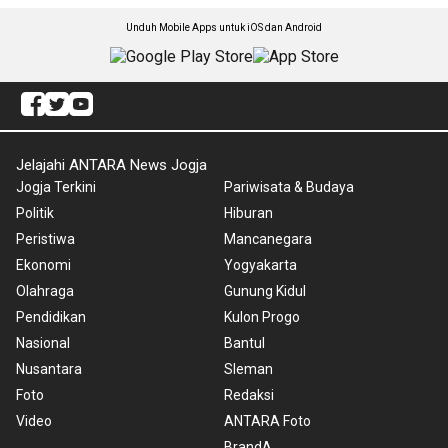
Unduh Mobile Apps untuk iOS dan Android
Jelajahi ANTARA News Jogja
Jogja Terkini
Pariwisata & Budaya
Politik
Hiburan
Peristiwa
Mancanegara
Ekonomi
Yogyakarta
Olahraga
Gunung Kidul
Pendidikan
Kulon Progo
Nasional
Bantul
Nusantara
Sleman
Foto
Redaksi
Video
ANTARA Foto
BrandA