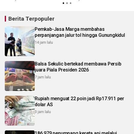
Berita Terpopuler
Pemkab-Jasa Marga membahas
perpanjangan jalur tol hingga Gunungkidul
14 jam lalu
Balsa Sekulic bertekad membawa Persib
juara Piala Presiden 2026
7 jam lalu
Rupiah menguat 22 poin jadi Rp17.911 per
dolar AS
3 jam lalu
186.979 penumpang kereta api melalui