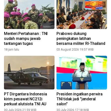
Menteri Pertahanan : TNI
Prabowo dukung
sudah mampu jawab
peningkatan latihan
tantangan tugas
bersama militer RI-Thailand
18 jam lalu
03 August 2026 19:57 WIB
3
PT Dirgantara Indonesia
Presiden ingatkan perwira
kirim pesawat NC212i
TNI tidak jadi "jenderal
perkuat alutsista TNI AU
salon"
30 July 2026 21:59 WIB
30 July 2026 17:18 WIB
2