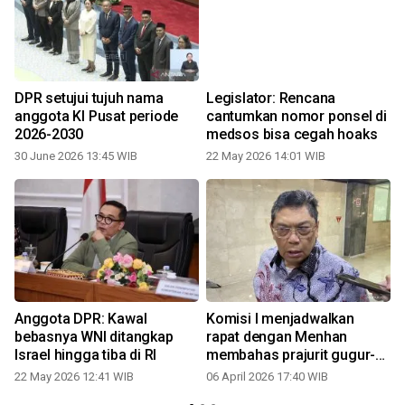
DPR setujui tujuh nama
Legislator: Rencana
anggota KI Pusat periode
cantumkan nomor ponsel di
2026-2030
medsos bisa cegah hoaks
30 June 2026 13:45 WIB
22 May 2026 14:01 WIB
Anggota DPR: Kawal
Komisi I menjadwalkan
bebasnya WNI ditangkap
rapat dengan Menhan
Israel hingga tiba di RI
membahas prajurit gugur-
air keras
22 May 2026 12:41 WIB
06 April 2026 17:40 WIB