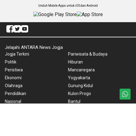
Unduh Mobile Apps untuk iOS dan Android
Jelajahi ANTARA News Jogja
Jogja Terkini
Pariwisata & Budaya
Politik
Hiburan
Peristiwa
Mancanegara
Ekonomi
Yogyakarta
Olahraga
Gunung Kidul
Pendidikan
Kulon Progo
Nasional
Bantul
Nusantara
Sleman
Foto
Redaksi
Video
ANTARA Foto
BrandA